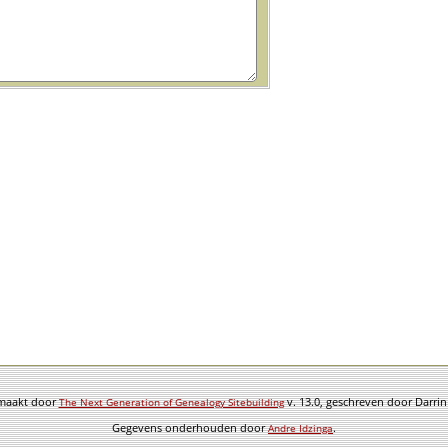
emaakt door
v. 13.0, geschreven door Darri
The Next Generation of Genealogy Sitebuilding
Gegevens onderhouden door
.
Andre Idzinga