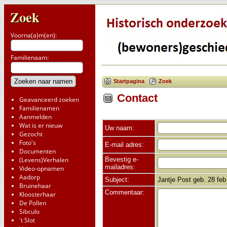
Zoek
Voorna(a)m(en):
Familienaam:
Startpagina
Zoek
Contact
Geavanceerd zoeken
Familienamen
Aanmelden
Wat is er nieuw
Uw naam:
Gezocht
Foto's
E-mail adres:
Documenten
Bevestig e-
(Levens)Verhalen
mailadres:
Video-opnamen
Aadorp
Subject:
Jantje Post geb. 28 fe
Bruinehaar
Commentaar:
Kloosterhaar
De Pollen
Sibculo
't Slot