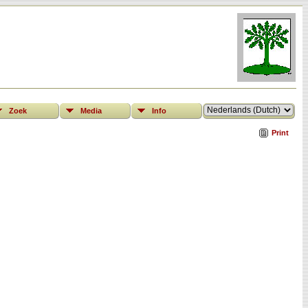
Zoek
Media
Info
Print