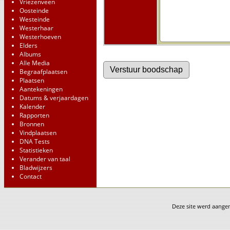
Vriezenveen
Oosteinde
Westeinde
Westerhaar
Westerhoeven
Elders
Albums
Alle Media
Begraafplaatsen
Plaatsen
Aantekeningen
Datums & verjaardagen
Kalender
Rapporten
Bronnen
Vindplaatsen
DNA Tests
Statistieken
Verander van taal
Bladwijzers
Contact
Deze site werd aang