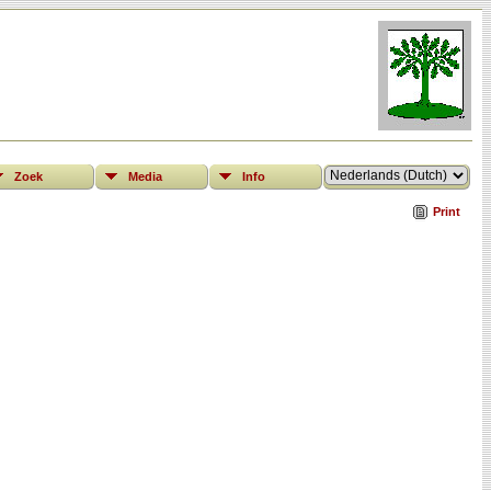
Zoek
Media
Info
Print