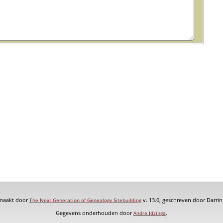
emaakt door
v. 13.0, geschreven door Darri
The Next Generation of Genealogy Sitebuilding
Gegevens onderhouden door
.
Andre Idzinga