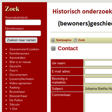
Zoek
Voorna(a)m(en):
Familienaam:
Startpagina
Zoek
Contact
Geavanceerd zoeken
Familienamen
Aanmelden
Wat is er nieuw
Uw naam:
Gezocht
Foto's
E-mail adres:
Documenten
Bevestig e-
(Levens)Verhalen
mailadres:
Video-opnamen
Aadorp
Subject:
Johanna Bartha Ha
Bruinehaar
Commentaar:
Kloosterhaar
De Pollen
Sibculo
't Slot