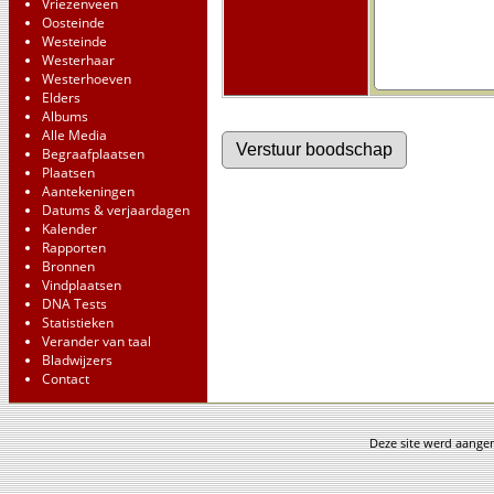
Vriezenveen
Oosteinde
Westeinde
Westerhaar
Westerhoeven
Elders
Albums
Alle Media
Begraafplaatsen
Plaatsen
Aantekeningen
Datums & verjaardagen
Kalender
Rapporten
Bronnen
Vindplaatsen
DNA Tests
Statistieken
Verander van taal
Bladwijzers
Contact
Deze site werd aang