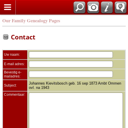
Zoek
Our Family Genealogy Pages
Contact
Uw naam:
E-mail adres:
Bevestig e-
mailadres:
Johannes Kievitsbosch geb. 16 sep 1873 Ambt Ommen
Subject:
ovl. na 1943
Commentaar: