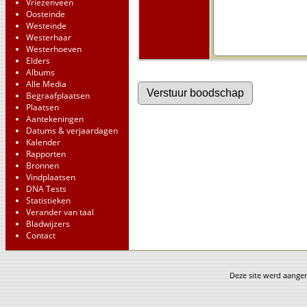
Vriezenveen
Oosteinde
Westeinde
Westerhaar
Westerhoeven
Elders
Albums
Alle Media
Begraafplaatsen
Plaatsen
Aantekeningen
Datums & verjaardagen
Kalender
Rapporten
Bronnen
Vindplaatsen
DNA Tests
Statistieken
Verander van taal
Bladwijzers
Contact
Deze site werd aang