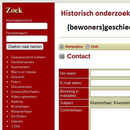
Zoek
Voorna(a)m(en):
Familienaam:
Startpagina
Zoek
Contact
Geavanceerd zoeken
Familienamen
Aanmelden
Wat is er nieuw
Uw naam:
Gezocht
Foto's
E-mail adres:
Documenten
Bevestig e-
(Levens)Verhalen
mailadres:
Video-opnamen
Aadorp
Subject:
Kloosterhaar: Klooster
Bruinehaar
Commentaar:
Kloosterhaar
De Pollen
Sibculo
't Slot