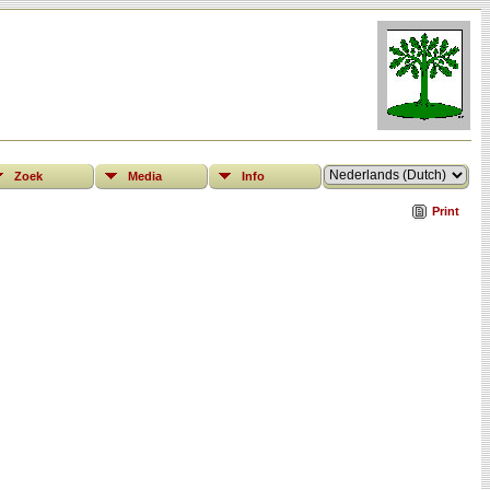
Zoek
Media
Info
Print