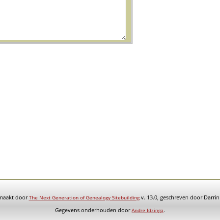
emaakt door
v. 13.0, geschreven door Darri
The Next Generation of Genealogy Sitebuilding
Gegevens onderhouden door
.
Andre Idzinga