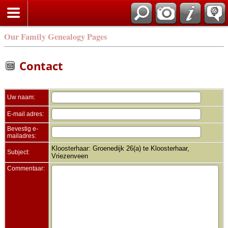
Zoek
Our Family Genealogy Pages
Contact
Uw naam:
E-mail adres:
Bevestig e-
mailadres:
Kloosterhaar: Groenedijk 26(a) te Kloosterhaar,
Subject:
Vriezenveen
Commentaar: