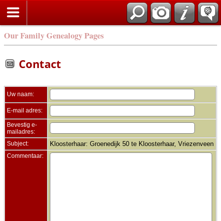
Zoek
Our Family Genealogy Pages
Contact
Uw naam:
E-mail adres:
Bevestig e-
mailadres:
Subject:
Kloosterhaar: Groenedijk 50 te Kloosterhaar, Vriezenveen
Commentaar: