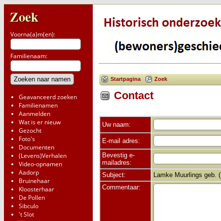
Zoek
Voorna(a)m(en):
Familienaam:
Startpagina
Zoek
Contact
Geavanceerd zoeken
Familienamen
Aanmelden
Wat is er nieuw
Uw naam:
Gezocht
Foto's
E-mail adres:
Documenten
Bevestig e-
(Levens)Verhalen
mailadres:
Video-opnamen
Aadorp
Subject:
Lamke Muurlings geb. (
Bruinehaar
Commentaar:
Kloosterhaar
De Pollen
Sibculo
't Slot