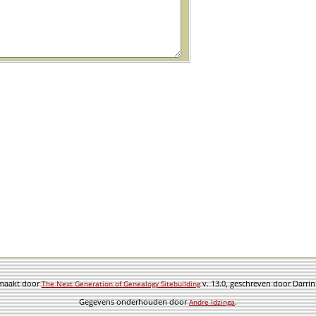
emaakt door
v. 13.0, geschreven door Darri
The Next Generation of Genealogy Sitebuilding
Gegevens onderhouden door
.
Andre Idzinga