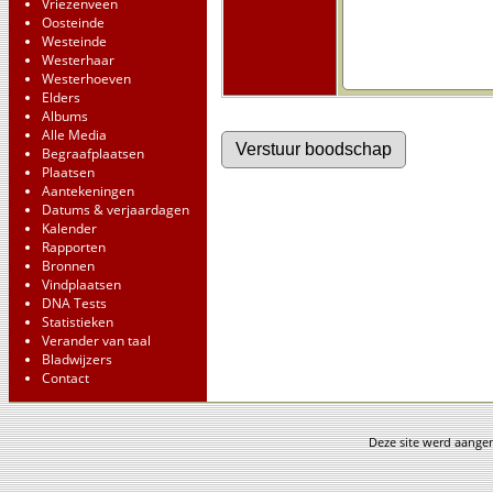
Vriezenveen
Oosteinde
Westeinde
Westerhaar
Westerhoeven
Elders
Albums
Alle Media
Begraafplaatsen
Plaatsen
Aantekeningen
Datums & verjaardagen
Kalender
Rapporten
Bronnen
Vindplaatsen
DNA Tests
Statistieken
Verander van taal
Bladwijzers
Contact
Deze site werd aang