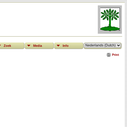
Zoek
Media
Info
Print