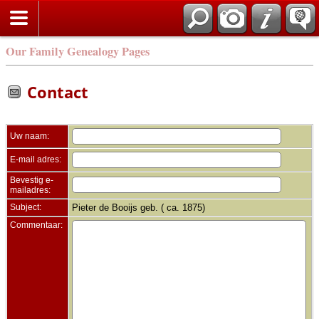
Zoek
Our Family Genealogy Pages
Contact
Uw naam:
E-mail adres:
Bevestig e-
mailadres:
Subject:
Pieter de Booijs geb. ( ca. 1875)
Commentaar: