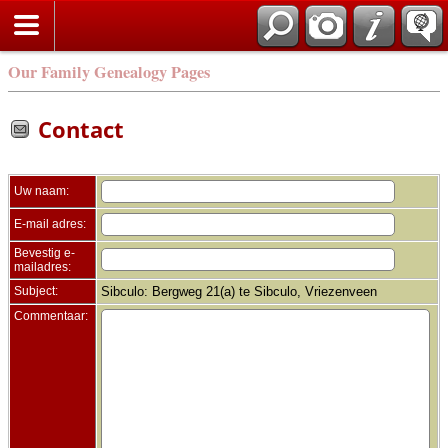
Zoek
Our Family Genealogy Pages
Contact
Uw naam:
E-mail adres:
Bevestig e-
mailadres:
Subject:
Sibculo: Bergweg 21(a) te Sibculo, Vriezenveen
Commentaar: