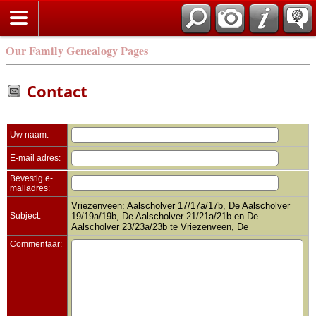
Zoek
Our Family Genealogy Pages
Contact
Uw naam:
E-mail adres:
Bevestig e-
mailadres:
Vriezenveen: Aalscholver 17/17a/17b, De Aalscholver
Subject:
19/19a/19b, De Aalscholver 21/21a/21b en De
Aalscholver 23/23a/23b te Vriezenveen, De
Commentaar: