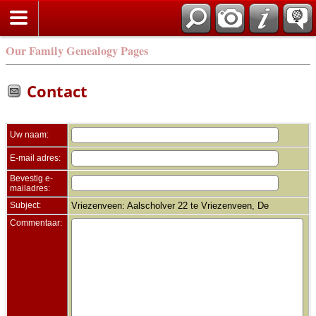
Zoek
Our Family Genealogy Pages
Contact
Uw naam:
E-mail adres:
Bevestig e-
mailadres:
Subject:
Vriezenveen: Aalscholver 22 te Vriezenveen, De
Commentaar: