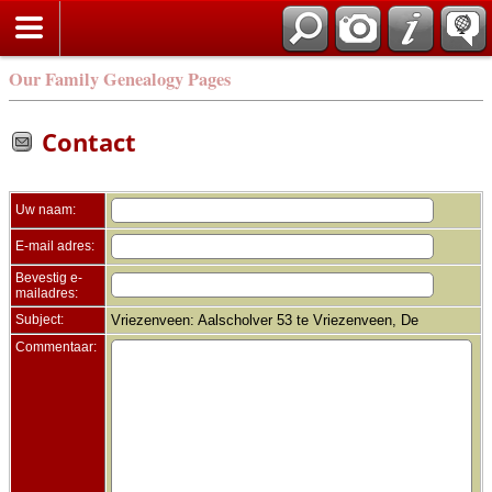
Zoek
Our Family Genealogy Pages
Contact
Uw naam:
E-mail adres:
Bevestig e-
mailadres:
Subject:
Vriezenveen: Aalscholver 53 te Vriezenveen, De
Commentaar: