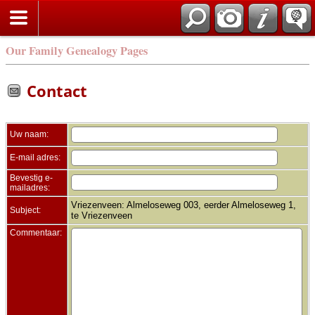
Zoek
Our Family Genealogy Pages
Contact
Uw naam:
E-mail adres:
Bevestig e-
mailadres:
Vriezenveen: Almeloseweg 003, eerder Almeloseweg 1,
Subject:
te Vriezenveen
Commentaar: