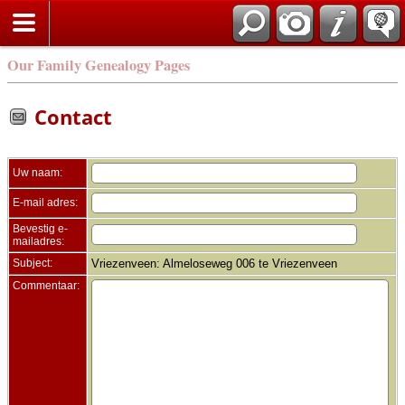
Zoek
Our Family Genealogy Pages
Contact
Uw naam:
E-mail adres:
Bevestig e-
mailadres:
Subject:
Vriezenveen: Almeloseweg 006 te Vriezenveen
Commentaar: