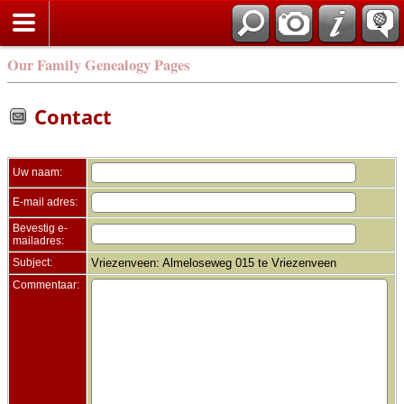
Zoek
Our Family Genealogy Pages
Contact
Uw naam:
E-mail adres:
Bevestig e-
mailadres:
Subject:
Vriezenveen: Almeloseweg 015 te Vriezenveen
Commentaar: