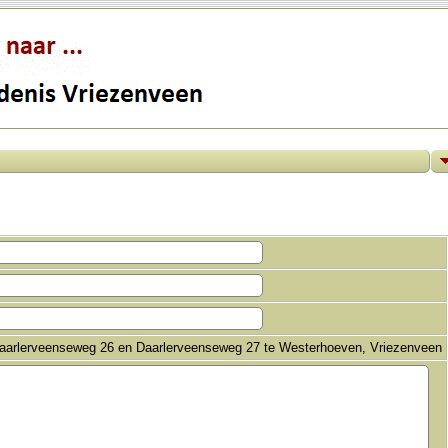
aarlerveenseweg 26 en Daarlerveenseweg 27 te Westerhoeven, Vriezenveen