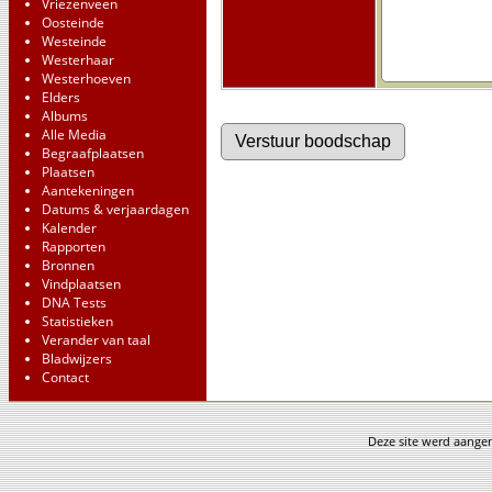
Vriezenveen
Oosteinde
Westeinde
Westerhaar
Westerhoeven
Elders
Albums
Alle Media
Begraafplaatsen
Plaatsen
Aantekeningen
Datums & verjaardagen
Kalender
Rapporten
Bronnen
Vindplaatsen
DNA Tests
Statistieken
Verander van taal
Bladwijzers
Contact
Deze site werd aang