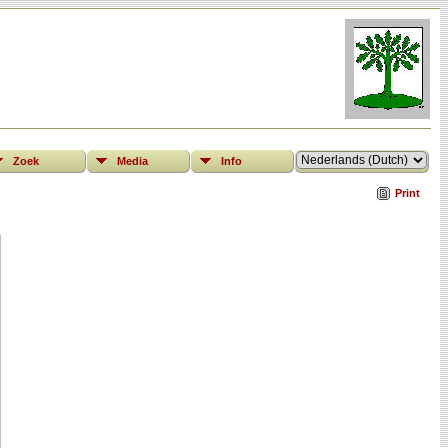
Zoek
Media
Info
Print