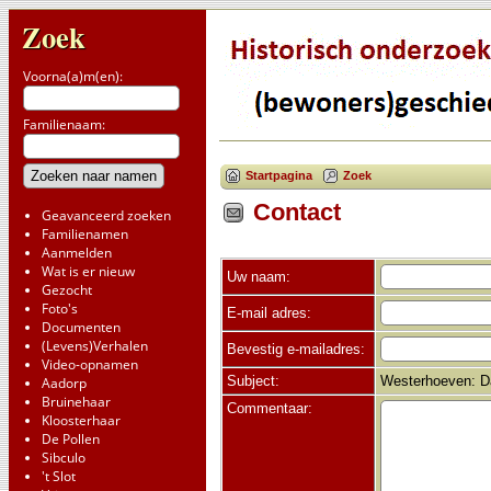
Zoek
Voorna(a)m(en):
Familienaam:
Startpagina
Zoek
Contact
Geavanceerd zoeken
Familienamen
Aanmelden
Wat is er nieuw
Uw naam:
Gezocht
Foto's
E-mail adres:
Documenten
(Levens)Verhalen
Bevestig e-mailadres:
Video-opnamen
Subject:
Westerhoeven: D
Aadorp
Bruinehaar
Commentaar:
Kloosterhaar
De Pollen
Sibculo
't Slot