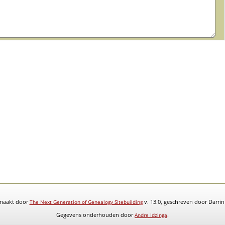
emaakt door
v. 13.0, geschreven door Darri
The Next Generation of Genealogy Sitebuilding
Gegevens onderhouden door
.
Andre Idzinga