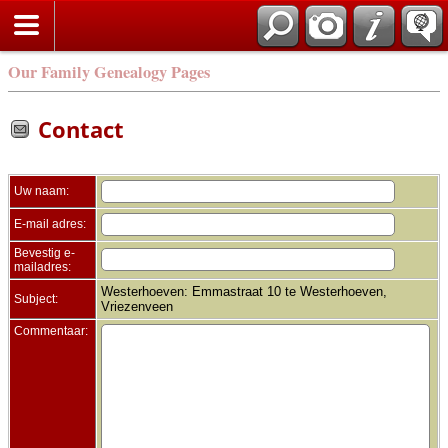
Zoek
Our Family Genealogy Pages
Contact
Uw naam:
E-mail adres:
Bevestig e-
mailadres:
Westerhoeven: Emmastraat 10 te Westerhoeven,
Subject:
Vriezenveen
Commentaar: