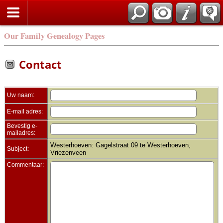
Zoek
Our Family Genealogy Pages
Contact
Uw naam:
E-mail adres:
Bevestig e-
mailadres:
Westerhoeven: Gagelstraat 09 te Westerhoeven,
Subject:
Vriezenveen
Commentaar: