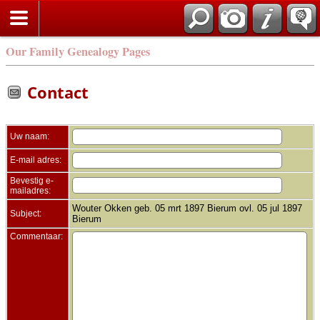
Zoek
Our Family Genealogy Pages
Contact
Uw naam:
E-mail adres:
Bevestig e-
mailadres:
Wouter Okken geb. 05 mrt 1897 Bierum ovl. 05 jul 1897
Subject:
Bierum
Commentaar: