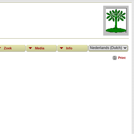
Zoek
Media
Info
Print