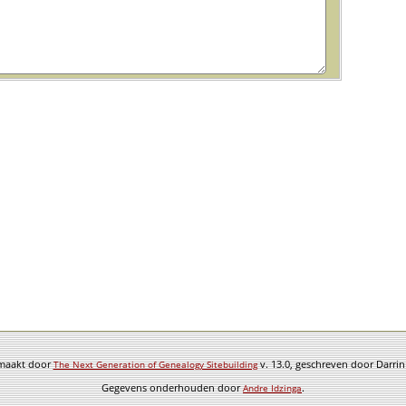
emaakt door
v. 13.0, geschreven door Darri
The Next Generation of Genealogy Sitebuilding
Gegevens onderhouden door
.
Andre Idzinga