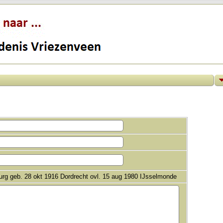
urg geb. 28 okt 1916 Dordrecht ovl. 15 aug 1980 IJsselmonde