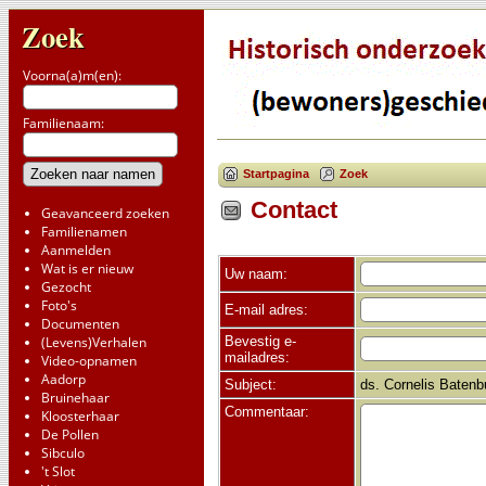
Zoek
Voorna(a)m(en):
Familienaam:
Startpagina
Zoek
Contact
Geavanceerd zoeken
Familienamen
Aanmelden
Wat is er nieuw
Uw naam:
Gezocht
Foto's
E-mail adres:
Documenten
Bevestig e-
(Levens)Verhalen
mailadres:
Video-opnamen
Aadorp
Subject:
ds. Cornelis Batenb
Bruinehaar
Commentaar:
Kloosterhaar
De Pollen
Sibculo
't Slot