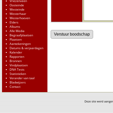
Vriezenveen
Oosteinde
Westeinde
Westerhaar
Westerhoeven
Elders
Albums
Alle Media
Begraafplaatsen
Plaatsen
Aantekeningen
Datums & verjaardagen
Kalender
Rapporten
Bronnen
Vindplaatsen
DNA Tests
Statistieken
Verander van taal
Bladwijzers
Contact
Deze site werd aang