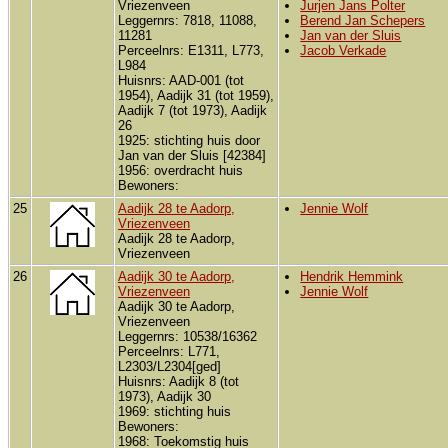
Vriezenveen
Jurjen Jans Polter
Leggernrs: 7818, 11088,
Berend Jan Schepers
11281
Jan van der Sluis
Perceelnrs: E1311, L773,
Jacob Verkade
L984
Huisnrs: AAD-001 (tot
1954), Aadijk 31 (tot 1959),
Aadijk 7 (tot 1973), Aadijk
26
1925: stichting huis door
Jan van der Sluis [42384]
1956: overdracht huis
Bewoners:
25
Aadijk 28 te Aadorp,
Jennie Wolf
Vriezenveen
Aadijk 28 te Aadorp,
Vriezenveen
26
Aadijk 30 te Aadorp,
Hendrik Hemmink
Vriezenveen
Jennie Wolf
Aadijk 30 te Aadorp,
Vriezenveen
Leggernrs: 10538/16362
Perceelnrs: L771,
L2303/L2304[ged]
Huisnrs: Aadijk 8 (tot
1973), Aadijk 30
1969: stichting huis
Bewoners:
1968: Toekomstig huis