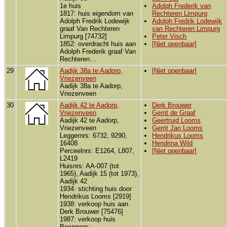
1e huis
Adolph Frederik van
1817: huis eigendom van
Rechteren Limpurg
Adolph Fredrik Lodewijk
Adolph Fredrik Lodewijk
graaf Van Rechteren
van Rechteren Limpurg
Limpurg [74732]
Peter Visch
1852: overdracht huis aan
[Niet openbaar]
Adolph Frederik graaf Van
Rechteren…
29
Aadijk 38a te Aadorp,
[Niet openbaar]
Vriezenveen
Aadijk 38a te Aadorp,
Vriezenveen
30
Aadijk 42 te Aadorp,
Derk Brouwer
Vriezenveen
Gerrit de Graaf
Aadijk 42 te Aadorp,
Geertruid Looms
Vriezenveen
Gerrit Jan Looms
Leggernrs: 6732, 9290,
Hendrikus Looms
16408
Hendrina Wild
Perceelnrs: E1264, L807,
[Niet openbaar]
L2419
Huisnrs: AA-007 (tot
1965), Aadijk 15 (tot 1973),
Aadijk 42
1934: stichting huis door
Hendrikus Looms [2919]
1938: verkoop huis aan
Derk Brouwer [75476]
1987: verkoop huis
Bewoners: