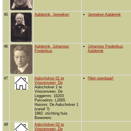
45
Aalderink, Jenneken
Jenneken Aalderink
46
Aalderink, Johannes
Johannes Frederikus
Frederikus
Aalderink
47
Aalscholver 01 te
[Niet openbaar]
Vriezenveen, De
Aalscholver 1 te
Vriezenveen, De
Leggernrs: 16203
Perceelnrs: L2055
Huisnrs: De Aalscholver 1
(vanaf ?)
1982: stichting huis
Bewoners:
48
Aalscholver 02 te
Vriezenveen, De