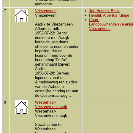
gemeente…
7
Vriezenveen
Jan Hendrik Brink
Vriezenveen
Hendrik Albertus Klinge
Coop.
Aadijk te Vriezenveen
Landbouwhandelsverenig
Afkorting: adk
Vriezenveen
1952-07-22: De tot
dusverre met Aadijk
betitelde weg thans
officieel te noemen onder
bepaling, dat de
huisnummers voor de
buurtschap 'De Aa'
gehandhaafd blijven:
Aadijk.
1958-07-28: De weg
lopende vanaf de
Almeloseweg ten zuiden
van de 'Aaboer' in
oostelijke richting tot aan
de Oostermaatweg:…
8
Westerhaar-
Vriezenveensewijk
Westerhaar-
Vriezenveensewijk
Straatnamen te
Westerhaar-