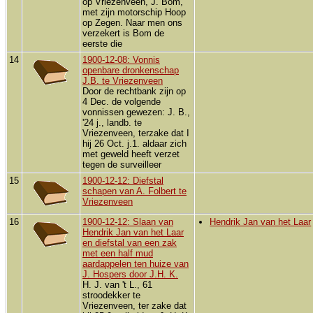
op Vriezenveen, J. Bom,
met zijn motorschip Hoop
op Zegen. Naar men ons
verzekert is Bom de
eerste die
14
1900-12-08: Vonnis
openbare dronkenschap
J.B. te Vriezenveen
Door de rechtbank zijn op
4 Dec. de volgende
vonnissen gewezen: J. B.,
'24 j., landb. te
Vriezenveen, terzake dat I
hij 26 Oct. j.1. aldaar zich
met geweld heeft verzet
tegen de surveilleer
15
1900-12-12: Diefstal
schapen van A. Folbert te
Vriezenveen
16
1900-12-12: Slaan van
Hendrik Jan van het Laar
Hendrik Jan van het Laar
en diefstal van een zak
met een half mud
aardappelen ten huize van
J. Hospers door J.H. K.
H. J. van 't L., 61
stroodekker te
Vriezenveen, ter zake dat