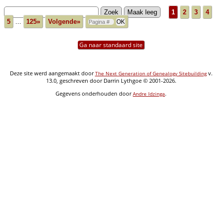
1
2
3
4
5
...
125»
Volgende»
Ga naar standaard site
Deze site werd aangemaakt door
v.
The Next Generation of Genealogy Sitebuilding
13.0, geschreven door Darrin Lythgoe © 2001-2026.
Gegevens onderhouden door
.
Andre Idzinga