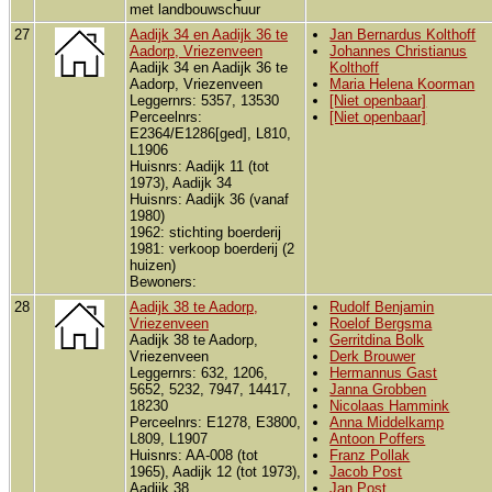
met landbouwschuur
27
Aadijk 34 en Aadijk 36 te
Jan Bernardus Kolthoff
Aadorp, Vriezenveen
Johannes Christianus
Aadijk 34 en Aadijk 36 te
Kolthoff
Aadorp, Vriezenveen
Maria Helena Koorman
Leggernrs: 5357, 13530
[Niet openbaar]
Perceelnrs:
[Niet openbaar]
E2364/E1286[ged], L810,
L1906
Huisnrs: Aadijk 11 (tot
1973), Aadijk 34
Huisnrs: Aadijk 36 (vanaf
1980)
1962: stichting boerderij
1981: verkoop boerderij (2
huizen)
Bewoners:
28
Aadijk 38 te Aadorp,
Rudolf Benjamin
Vriezenveen
Roelof Bergsma
Aadijk 38 te Aadorp,
Gerritdina Bolk
Vriezenveen
Derk Brouwer
Leggernrs: 632, 1206,
Hermannus Gast
5652, 5232, 7947, 14417,
Janna Grobben
18230
Nicolaas Hammink
Perceelnrs: E1278, E3800,
Anna Middelkamp
L809, L1907
Antoon Poffers
Huisnrs: AA-008 (tot
Franz Pollak
1965), Aadijk 12 (tot 1973),
Jacob Post
Aadijk 38
Jan Post