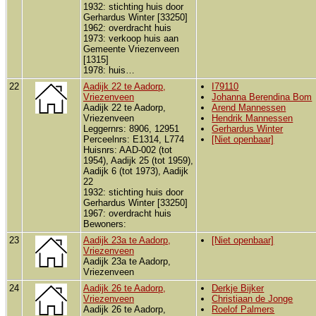
1932: stichting huis door
Gerhardus Winter [33250]
1962: overdracht huis
1973: verkoop huis aan
Gemeente Vriezenveen
[1315]
1978: huis…
22
Aadijk 22 te Aadorp,
I79110
Vriezenveen
Johanna Berendina Bom
Aadijk 22 te Aadorp,
Arend Mannessen
Vriezenveen
Hendrik Mannessen
Leggernrs: 8906, 12951
Gerhardus Winter
Perceelnrs: E1314, L774
[Niet openbaar]
Huisnrs: AAD-002 (tot
1954), Aadijk 25 (tot 1959),
Aadijk 6 (tot 1973), Aadijk
22
1932: stichting huis door
Gerhardus Winter [33250]
1967: overdracht huis
Bewoners:
23
Aadijk 23a te Aadorp,
[Niet openbaar]
Vriezenveen
Aadijk 23a te Aadorp,
Vriezenveen
24
Aadijk 26 te Aadorp,
Derkje Bijker
Vriezenveen
Christiaan de Jonge
Aadijk 26 te Aadorp,
Roelof Palmers