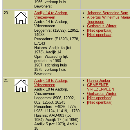
1966: verkoop huis
Bewoners:
20
Aadijk 14 te Aadorp,
Johanna Berendina Bom
Vriezenveen
Albertus Wilhelmus Mari
Aadijk 14 te Aadorp,
Teunissen
Vriezenveen
Gerhardus Winter
Leggernrs: (12092), 12951,
[Niet openbaar]
14933
[Niet openbaar]
Perceelnrs: (E1320), L778,
E7143
Huisnrs: Aadijk 4a (tot
1973), Aadijk 14
Opm: Waarschijnlijk
gesticht in 1960.
1967: stichting huis
1978: verkoop huis
Bewoners:
21
Aadijk 18 te Aadorp,
Hanna Jonker
Vriezenveen
GEMEENTE
Aadijk 18 te Aadorp,
VRIEZENVEEN
Vriezenveen
Gerhardus Winter
Leggernrs: 8906, 12092,
[Niet openbaar]
802, 12563, 16243
[Niet openbaar]
Perceelnrs: E4926, L775,
L983, L1124, L1419, L1750
Huisnrs: AAD-003 (tot
1954), Aadijk 17 (tot 1959),
Aadijk 5 (tot 1973), Aadijk
18