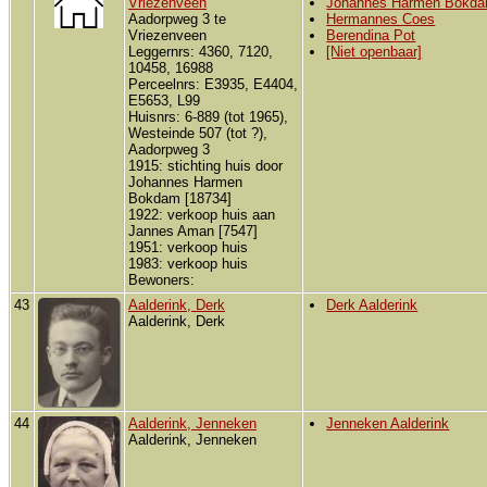
Vriezenveen
Johannes Harmen Bokd
Aadorpweg 3 te
Hermannes Coes
Vriezenveen
Berendina Pot
Leggernrs: 4360, 7120,
[Niet openbaar]
10458, 16988
Perceelnrs: E3935, E4404,
E5653, L99
Huisnrs: 6-889 (tot 1965),
Westeinde 507 (tot ?),
Aadorpweg 3
1915: stichting huis door
Johannes Harmen
Bokdam [18734]
1922: verkoop huis aan
Jannes Aman [7547]
1951: verkoop huis
1983: verkoop huis
Bewoners:
43
Aalderink, Derk
Derk Aalderink
Aalderink, Derk
44
Aalderink, Jenneken
Jenneken Aalderink
Aalderink, Jenneken