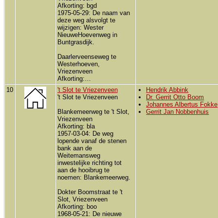
Afkorting: bgd
1975-05-29: De naam van
deze weg alsvolgt te
wijzigen: Wester
NieuweHoevenweg in
Buntgrasdijk.
Daarlerveenseweg te
Westerhoeven,
Vriezenveen
Afkorting:…
10
't Slot te Vriezenveen
Hendrik Abbink
't Slot te Vriezenveen
Dr. Gerrit Otto Boom
Johannes Albertus Fokke
Blankemeerweg te 't Slot,
Gerrit Jan Nobbenhuis
Vriezenveen
Afkorting: bla
1957-03-04: De weg
lopende vanaf de stenen
bank aan de
Weitemansweg
inwestelijke richting tot
aan de hooibrug te
noemen: Blankemeerweg.
Dokter Boomstraat te 't
Slot, Vriezenveen
Afkorting: boo
1968-05-21: De nieuwe