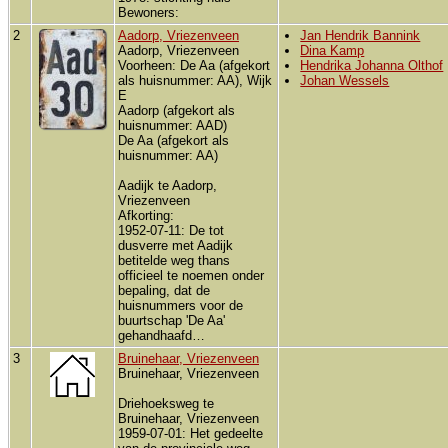
Bewoners:
2
Aadorp, Vriezenveen
Jan Hendrik Bannink
Aadorp, Vriezenveen
Dina Kamp
Voorheen: De Aa (afgekort
Hendrika Johanna Olthof
als huisnummer: AA), Wijk
Johan Wessels
E
Aadorp (afgekort als
huisnummer: AAD)
De Aa (afgekort als
huisnummer: AA)
Aadijk te Aadorp,
Vriezenveen
Afkorting:
1952-07-11: De tot
dusverre met Aadijk
betitelde weg thans
officieel te noemen onder
bepaling, dat de
huisnummers voor de
buurtschap 'De Aa'
gehandhaafd…
3
Bruinehaar, Vriezenveen
Bruinehaar, Vriezenveen
Driehoeksweg te
Bruinehaar, Vriezenveen
1959-07-01: Het gedeelte