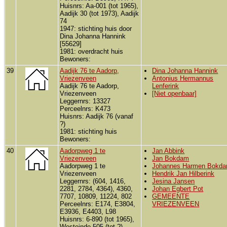
Huisnrs: Aa-001 (tot 1965),
Aadijk 30 (tot 1973), Aadijk
74
1947: stichting huis door
Dina Johanna Hannink
[55629]
1981: overdracht huis
Bewoners:
39
Aadijk 76 te Aadorp,
Dina Johanna Hannink
Vriezenveen
Antonius Hermannus
Aadijk 76 te Aadorp,
Lenferink
Vriezenveen
[Niet openbaar]
Leggernrs: 13327
Perceelnrs: K473
Huisnrs: Aadijk 76 (vanaf
?)
1981: stichting huis
Bewoners:
40
Aadorpweg 1 te
Jan Abbink
Vriezenveen
Jan Bokdam
Aadorpweg 1 te
Johannes Harmen Bokd
Vriezenveen
Hendrik Jan Hilberink
Leggernrs: (604, 1416,
Jesina Jansen
2281, 2784, 4364), 4360,
Johan Egbert Pot
7707, 10809, 11224, 802
GEMEENTE
Perceelnrs: E174, E3804,
VRIEZENVEEN
E3936, E4403, L98
Huisnrs: 6-890 (tot 1965),
Westeinde 505 (tot ?),