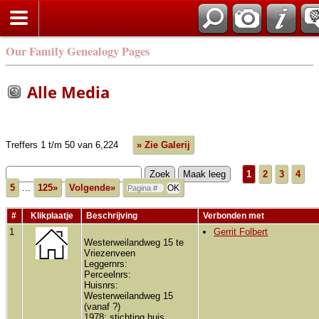
Our Family Genealogy Pages
Alle Media
Treffers 1 t/m 50 van 6,224
» Zie Galerij
1
2
3
4
5
...
125»
Volgende»
#
Klikplaatje
Beschrijving
Verbonden met
1
Gerrit Folbert
Westerweilandweg 15 te
Vriezenveen
Leggernrs:
Perceelnrs:
Huisnrs:
Westerweilandweg 15
(vanaf ?)
1978: stichting huis