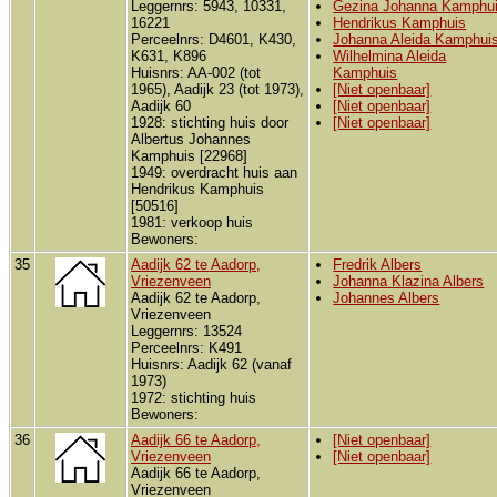
Leggernrs: 5943, 10331,
Gezina Johanna Kamphu
16221
Hendrikus Kamphuis
Perceelnrs: D4601, K430,
Johanna Aleida Kamphui
K631, K896
Wilhelmina Aleida
Huisnrs: AA-002 (tot
Kamphuis
1965), Aadijk 23 (tot 1973),
[Niet openbaar]
Aadijk 60
[Niet openbaar]
1928: stichting huis door
[Niet openbaar]
Albertus Johannes
Kamphuis [22968]
1949: overdracht huis aan
Hendrikus Kamphuis
[50516]
1981: verkoop huis
Bewoners:
35
Aadijk 62 te Aadorp,
Fredrik Albers
Vriezenveen
Johanna Klazina Albers
Aadijk 62 te Aadorp,
Johannes Albers
Vriezenveen
Leggernrs: 13524
Perceelnrs: K491
Huisnrs: Aadijk 62 (vanaf
1973)
1972: stichting huis
Bewoners:
36
Aadijk 66 te Aadorp,
[Niet openbaar]
Vriezenveen
[Niet openbaar]
Aadijk 66 te Aadorp,
Vriezenveen