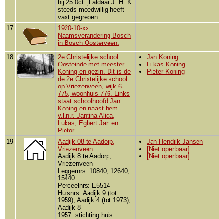
hij 25 0ct. jl aldaar J. H. K.
steeds moedwillig heeft
vast gegrepen
17
1920-10-xx:
Naamsverandering Bosch
in Bosch Oosterveen.
18
2e Christelijke school
Jan Koning
Oosteinde met meester
Lukas Koning
Koning en gezin. Dit is de
Pieter Koning
de 2e Christelijke school
op Vriezenveen, wijk 6-
775, woonhuis 776. Links
staat schoolhoofd Jan
Koning en naast hem
v.l.n.r. Jantina Alida,
Lukas, Egbert Jan en
Pieter.
19
Aadijk 08 te Aadorp,
Jan Hendrik Jansen
Vriezenveen
[Niet openbaar]
Aadijk 8 te Aadorp,
[Niet openbaar]
Vriezenveen
Leggernrs: 10840, 12640,
15440
Perceelnrs: E5514
Huisnrs: Aadijk 9 (tot
1959), Aadijk 4 (tot 1973),
Aadijk 8
1957: stichting huis