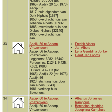
Huisnrs: AA-004 (tot
1965), Aadijk 20 (tot 1973),
Aadijk 52
1817: huis eigendom van
Derk Niphuis [1557]
1858: overdracht huis aan
Johanna Alberts [16932]
1885: overdracht huis aan
Diekes Niphuis [32140]
1935: overdracht huis
aan…
33
Aadijk 56 te Aadorp,
Fredrik Albers
Vriezenveen
Jan Albers
Aadijk 56 te Aadorp,
Lena Gerritdina Jonker
Vriezenveen
Gerrit Jan Looms
Leggernrs: 6282, 16442
Perceelnrs: D1241, K425,
K632, K888
Huisnrs: AA-003 (tot
1965), Aadijk 22 (tot 1973),
Aadijk 56
1923: stichting huis door
Jan Albers [5843]
1981: verkoop huis
Bewoners:
34
Aadijk 60 te Aadorp,
Albartus Johannes
Vriezenveen
Kamphuis
Aadijk 60 te Aadorp,
Berendina Hendrica
Vriezenveen
Josephina Kamphuis