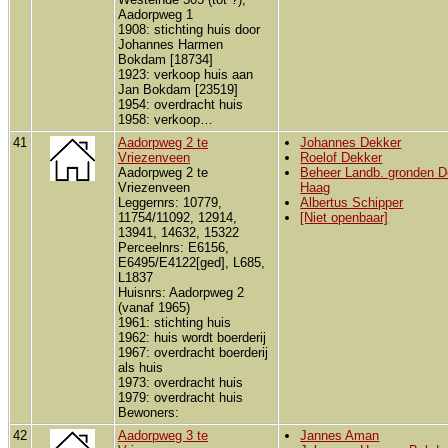
Aadorpweg 1
1908: stichting huis door
Johannes Harmen
Bokdam [18734]
1923: verkoop huis aan
Jan Bokdam [23519]
1954: overdracht huis
1958: verkoop…
41
Aadorpweg 2 te
Johannes Dekker
Vriezenveen
Roelof Dekker
Aadorpweg 2 te
Beheer Landb. gronden 
Vriezenveen
Haag
Leggernrs: 10779,
Albertus Schipper
11754/11092, 12914,
[Niet openbaar]
13941, 14632, 15322
Perceelnrs: E6156,
E6495/E4122[ged], L685,
L1837
Huisnrs: Aadorpweg 2
(vanaf 1965)
1961: stichting huis
1962: huis wordt boerderij
1967: overdracht boerderij
als huis
1973: overdracht huis
1979: overdracht huis
Bewoners:
42
Aadorpweg 3 te
Jannes Aman