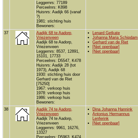
Leggernrs: 77189
Perceelnrs: K898
Huisnrs: Aadijk 66 (vanaf
?)
1981: stichting huis
Bewoners:
37
Aadijk 68 te Aadorp,
Lenard Getkate
Vriezenveen
Johanna Maria Schipdam
Aadijk 68 te Aadorp,
Gerhard van de Riet
Vriezenveen
[Niet openbaar]
Leggernrs: 8537, 12891,
[Niet openbaar]
15101, 17733
Perceelnrs: D5547, K478
Huisnrs: Aadijk 28 (tot
1973), Aadijk 68
1930: stichting huis door
Gerhard van de Riet
[75250]
1967: verkoop huis
1978: verkoop huis
1986: verkoop huis
Bewoners:
38
Aadijk 74 te Aadorp,
Dina Johanna Hannink
Vriezenveen
Antonius Hermannus
Aadijk 74 te Aadorp,
Lenferink
Vriezenveen
[Niet openbaar]
Leggernrs: 9961, 16276,
13327
Perceelnrs: D5963, K474