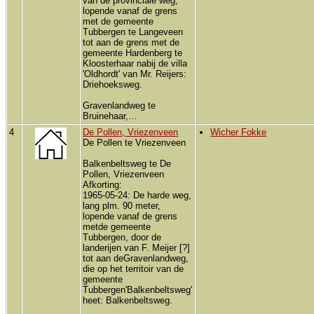
van de provinciale weg,
lopende vanaf de grens
met de gemeente
Tubbergen te Langeveen
tot aan de grens met de
gemeente Hardenberg te
Kloosterhaar nabij de villa
'Oldhordt' van Mr. Reijers:
Driehoeksweg.
Gravenlandweg te
Bruinehaar,…
4
De Pollen, Vriezenveen
Wicher Fokke
De Pollen te Vriezenveen
Balkenbeltsweg te De
Pollen, Vriezenveen
Afkorting:
1965-05-24: De harde weg,
lang plm. 90 meter,
lopende vanaf de grens
metde gemeente
Tubbergen, door de
landerijen van F. Meijer [?]
tot aan deGravenlandweg,
die op het territoir van de
gemeente
Tubbergen'Balkenbeltsweg'
heet: Balkenbeltsweg.