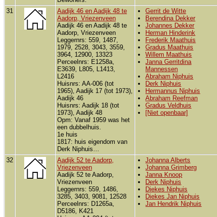
31
Aadijk 46 en Aadijk 48 te
Gerrit de Witte
Aadorp, Vriezenveen
Berendina Dekker
Aadijk 46 en Aadijk 48 te
Johannes Dekker
Aadorp, Vriezenveen
Herman Hinderink
Leggernrs: 559, 1487,
Frederik Maathuis
1979, 2528, 3043, 3559,
Gradus Maathuis
3964, 12900, 13323
Willem Maathuis
Perceelnrs: E1258a,
Janna Gerritdina
E3639, L805, L1413,
Mannessen
L2416
Abraham Niphuis
Huisnrs: AA-006 (tot
Derk Niphuis
1965), Aadijk 17 (tot 1973),
Hermannus Niphuis
Aadijk 46
Abraham Reefman
Huisnrs: Aadijk 18 (tot
Gradus Veldhuis
1973), Aadijk 48
[Niet openbaar]
Opm: Vanaf 1959 was het
een dubbelhuis.
1e huis
1817: huis eigendom van
Derk Niphuis…
32
Aadijk 52 te Aadorp,
Johanna Alberts
Vriezenveen
Johanna Grimberg
Aadijk 52 te Aadorp,
Janna Knoop
Vriezenveen
Derk Niphuis
Leggernrs: 559, 1486,
Diekes Niphuis
3285, 3403, 9081, 12528
Diekes Jan Niphuis
Perceelnrs: D1265a,
Jan Hendrik Niphuis
D5186, K421