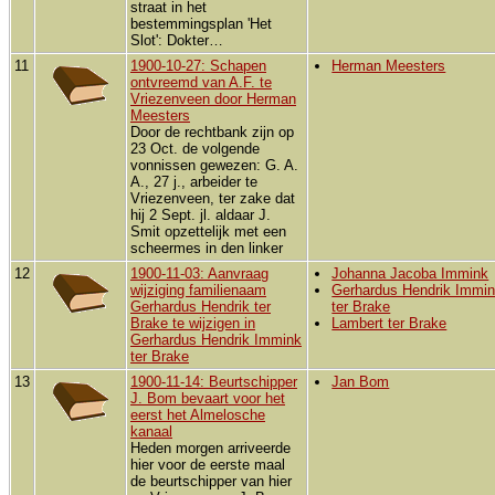
straat in het
bestemmingsplan 'Het
Slot': Dokter…
11
1900-10-27: Schapen
Herman Meesters
ontvreemd van A.F. te
Vriezenveen door Herman
Meesters
Door de rechtbank zijn op
23 Oct. de volgende
vonnissen gewezen: G. A.
A., 27 j., arbeider te
Vriezenveen, ter zake dat
hij 2 Sept. jl. aldaar J.
Smit opzettelijk met een
scheermes in den linker
12
1900-11-03: Aanvraag
Johanna Jacoba Immink
wijziging familienaam
Gerhardus Hendrik Immi
Gerhardus Hendrik ter
ter Brake
Brake te wijzigen in
Lambert ter Brake
Gerhardus Hendrik Immink
ter Brake
13
1900-11-14: Beurtschipper
Jan Bom
J. Bom bevaart voor het
eerst het Almelosche
kanaal
Heden morgen arriveerde
hier voor de eerste maal
de beurtschipper van hier