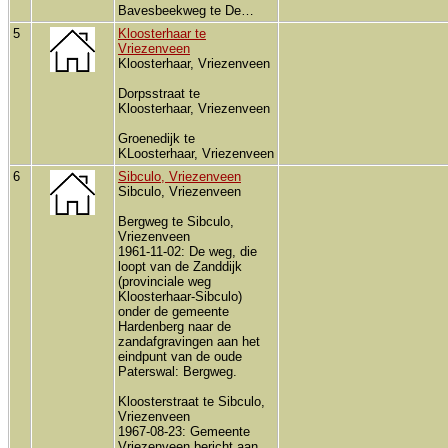
Bavesbeekweg te De…
5
Kloosterhaar te
Vriezenveen
Kloosterhaar, Vriezenveen
Dorpsstraat te
Kloosterhaar, Vriezenveen
Groenedijk te
KLoosterhaar, Vriezenveen
6
Sibculo, Vriezenveen
Sibculo, Vriezenveen
Bergweg te Sibculo,
Vriezenveen
1961-11-02: De weg, die
loopt van de Zanddijk
(provinciale weg
Kloosterhaar-Sibculo)
onder de gemeente
Hardenberg naar de
zandafgravingen aan het
eindpunt van de oude
Paterswal: Bergweg.
Kloosterstraat te Sibculo,
Vriezenveen
1967-08-23: Gemeente
Vriezenveen bericht aan