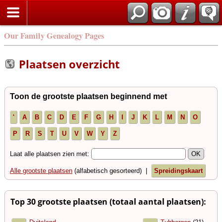
Our Family Genealogy Pages
Plaatsen overzicht
Toon de grootste plaatsen beginnend met
'
A
B
C
D
E
F
G
H
I
J
K
L
M
N
O
P
R
S
T
U
V
W
Y
Z
Laat alle plaatsen zien met:
Alle grootste plaatsen
(alfabetisch gesorteerd) |
Spreidingskaart
Top 30 grootste plaatsen (totaal aantal plaatsen):