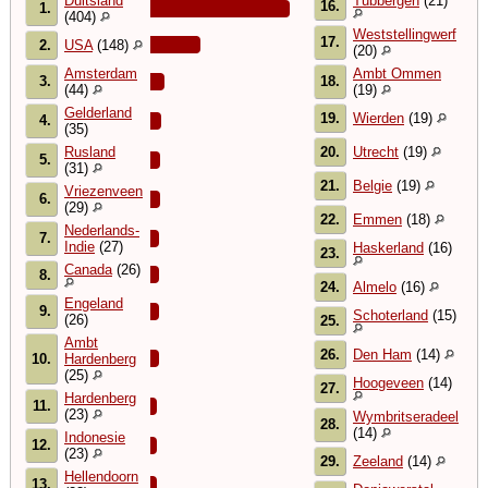
Duitsland
Tubbergen
(21)
16.
1.
(404)
Weststellingwerf
17.
2.
USA
(148)
(20)
Amsterdam
Ambt Ommen
3.
18.
(44)
(19)
Gelderland
19.
Wierden
(19)
4.
(35)
Rusland
20.
Utrecht
(19)
5.
(31)
21.
Belgie
(19)
Vriezenveen
6.
(29)
22.
Emmen
(18)
Nederlands-
7.
Indie
(27)
Haskerland
(16)
23.
Canada
(26)
8.
24.
Almelo
(16)
Engeland
9.
Schoterland
(15)
(26)
25.
Ambt
26.
Den Ham
(14)
10.
Hardenberg
(25)
Hoogeveen
(14)
27.
Hardenberg
11.
(23)
Wymbritseradeel
28.
(14)
Indonesie
12.
(23)
29.
Zeeland
(14)
Hellendoorn
13.