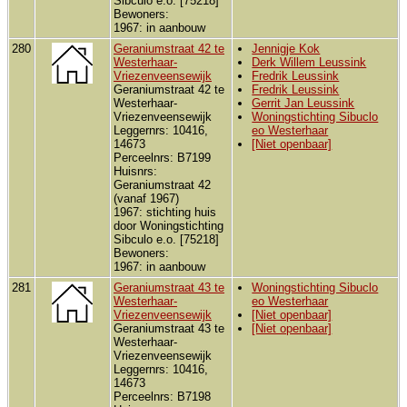
Sibculo e.o. [75218]
Bewoners:
1967: in aanbouw
280
Geraniumstraat 42 te
Jennigje Kok
Westerhaar-
Derk Willem Leussink
Vriezenveensewijk
Fredrik Leussink
Geraniumstraat 42 te
Fredrik Leussink
Westerhaar-
Gerrit Jan Leussink
Vriezenveensewijk
Woningstichting Sibuclo
Leggernrs: 10416,
eo Westerhaar
14673
[Niet openbaar]
Perceelnrs: B7199
Huisnrs:
Geraniumstraat 42
(vanaf 1967)
1967: stichting huis
door Woningstichting
Sibculo e.o. [75218]
Bewoners:
1967: in aanbouw
281
Geraniumstraat 43 te
Woningstichting Sibuclo
Westerhaar-
eo Westerhaar
Vriezenveensewijk
[Niet openbaar]
Geraniumstraat 43 te
[Niet openbaar]
Westerhaar-
Vriezenveensewijk
Leggernrs: 10416,
14673
Perceelnrs: B7198