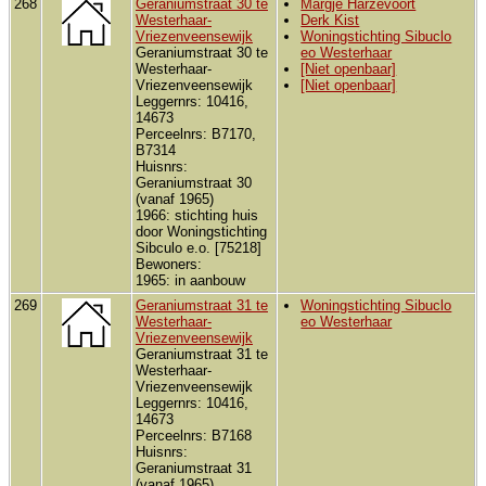
268
Geraniumstraat 30 te
Margje Harzevoort
Westerhaar-
Derk Kist
Vriezenveensewijk
Woningstichting Sibuclo
Geraniumstraat 30 te
eo Westerhaar
Westerhaar-
[Niet openbaar]
Vriezenveensewijk
[Niet openbaar]
Leggernrs: 10416,
14673
Perceelnrs: B7170,
B7314
Huisnrs:
Geraniumstraat 30
(vanaf 1965)
1966: stichting huis
door Woningstichting
Sibculo e.o. [75218]
Bewoners:
1965: in aanbouw
269
Geraniumstraat 31 te
Woningstichting Sibuclo
Westerhaar-
eo Westerhaar
Vriezenveensewijk
Geraniumstraat 31 te
Westerhaar-
Vriezenveensewijk
Leggernrs: 10416,
14673
Perceelnrs: B7168
Huisnrs:
Geraniumstraat 31
(vanaf 1965)