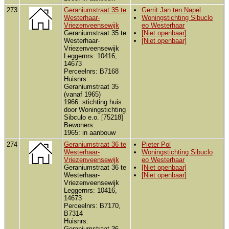
273
Geraniumstraat 35 te
Gerrit Jan ten Napel
Westerhaar-
Woningstichting Sibuclo
Vriezenveensewijk
eo Westerhaar
Geraniumstraat 35 te
[Niet openbaar]
Westerhaar-
[Niet openbaar]
Vriezenveensewijk
Leggernrs: 10416,
14673
Perceelnrs: B7168
Huisnrs:
Geraniumstraat 35
(vanaf 1965)
1966: stichting huis
door Woningstichting
Sibculo e.o. [75218]
Bewoners:
1965: in aanbouw
274
Geraniumstraat 36 te
Pieter Pol
Westerhaar-
Woningstichting Sibuclo
Vriezenveensewijk
eo Westerhaar
Geraniumstraat 36 te
[Niet openbaar]
Westerhaar-
[Niet openbaar]
Vriezenveensewijk
Leggernrs: 10416,
14673
Perceelnrs: B7170,
B7314
Huisnrs:
Geraniumstraat 36