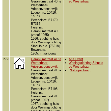
Geraniumstraat 40 te
eo Westerhaar
Westerhaar-
Vriezenveensewijk
Leggernrs: 10416,
14673
Perceelnrs: B7170,
B7314
Huisnrs:
Geraniumstraat 40
(vanaf 1965)
1966: stichting huis
door Woningstichting
Sibculo e.o. [75218]
Bewoners:
1965: in aanbouw
279
Geraniumstraat 41 te
Arie Drent
Westerhaar-
Woningstichting Sibuclo
Vriezenveensewijk
eo Westerhaar
Geraniumstraat 41 te
[Niet openbaar]
Westerhaar-
Vriezenveensewijk
Leggernrs: 10416,
14673
Perceelnrs: B7198
Huisnrs:
Geraniumstraat 41
(vanaf 1967)
1967: stichting huis
door Woningstichting