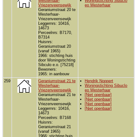
Westerhaar-
Woningstichting Sibuclo
Vriezenveensewijk
eo Westerhaar
Geraniumstraat 20 te
Westerhaar-
Vriezenveensewijk
Leggernrs: 10416,
14673
Perceelnrs: B7170,
B7314
Huisnrs:
Geraniumstraat 20
(vanaf 1965)
1966: stichting huis
door Woningstichting
Sibculo e.o. [75218]
Bewoners:
1965: in aanbouw
259
Geraniumstraat 21 te
Hendrik Noppert
Westerhaar-
Woningstichting Sibuclo
Vriezenveensewijk
eo Westerhaar
Geraniumstraat 21 te
[Niet openbaar]
Westerhaar-
[Niet openbaar]
Vriezenveensewijk
[Niet openbaar]
Leggernrs: 10416,
[Niet openbaar]
14673
Perceelnrs: B7168
Huisnrs:
Geraniumstraat 21
(vanaf 1965)
1966: stichting huis