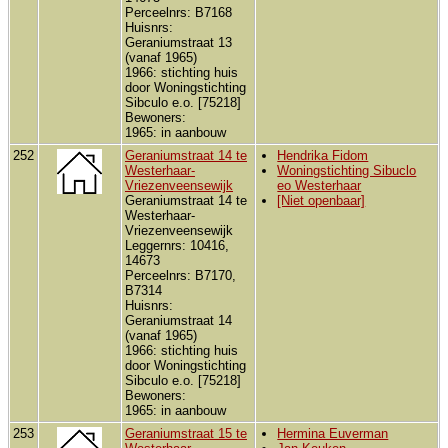
Perceelnrs: B7168
Huisnrs:
Geraniumstraat 13
(vanaf 1965)
1966: stichting huis
door Woningstichting
Sibculo e.o. [75218]
Bewoners:
1965: in aanbouw
252
Geraniumstraat 14 te
Hendrika Fidom
Westerhaar-
Woningstichting Sibuclo
Vriezenveensewijk
eo Westerhaar
Geraniumstraat 14 te
[Niet openbaar]
Westerhaar-
Vriezenveensewijk
Leggernrs: 10416,
14673
Perceelnrs: B7170,
B7314
Huisnrs:
Geraniumstraat 14
(vanaf 1965)
1966: stichting huis
door Woningstichting
Sibculo e.o. [75218]
Bewoners:
1965: in aanbouw
253
Geraniumstraat 15 te
Hermina Euverman