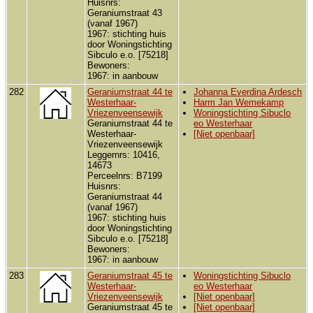
Huisnrs:
Geraniumstraat 43
(vanaf 1967)
1967: stichting huis
door Woningstichting
Sibculo e.o. [75218]
Bewoners:
1967: in aanbouw
282
Geraniumstraat 44 te
Johanna Everdina Ardesch
Westerhaar-
Harm Jan Wemekamp
Vriezenveensewijk
Woningstichting Sibuclo
Geraniumstraat 44 te
eo Westerhaar
Westerhaar-
[Niet openbaar]
Vriezenveensewijk
Leggernrs: 10416,
14673
Perceelnrs: B7199
Huisnrs:
Geraniumstraat 44
(vanaf 1967)
1967: stichting huis
door Woningstichting
Sibculo e.o. [75218]
Bewoners:
1967: in aanbouw
283
Geraniumstraat 45 te
Woningstichting Sibuclo
Westerhaar-
eo Westerhaar
Vriezenveensewijk
[Niet openbaar]
Geraniumstraat 45 te
[Niet openbaar]