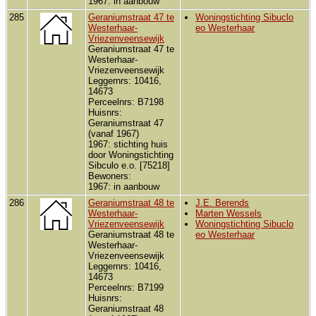
1967: in aanbouw
285
Geraniumstraat 47 te
Woningstichting Sibuclo
Westerhaar-
eo Westerhaar
Vriezenveensewijk
Geraniumstraat 47 te
Westerhaar-
Vriezenveensewijk
Leggernrs: 10416,
14673
Perceelnrs: B7198
Huisnrs:
Geraniumstraat 47
(vanaf 1967)
1967: stichting huis
door Woningstichting
Sibculo e.o. [75218]
Bewoners:
1967: in aanbouw
286
Geraniumstraat 48 te
J.E. Berends
Westerhaar-
Marten Wessels
Vriezenveensewijk
Woningstichting Sibuclo
Geraniumstraat 48 te
eo Westerhaar
Westerhaar-
Vriezenveensewijk
Leggernrs: 10416,
14673
Perceelnrs: B7199
Huisnrs:
Geraniumstraat 48