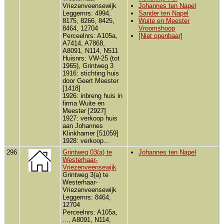
Vriezenveensewijk
Johannes ten Napel
Leggernrs: 4994,
Sander ten Napel
8175, 8266, 8425,
Wuite en Meester
8464, 12704
Vroomshoop
Perceelnrs: A105a,
[Niet openbaar]
A7414, A7868,
A8091, N114, N511
Huisnrs: VW-25 (tot
1965), Grintweg 3
1916: stichting huis
door Geert Meester
[1418]
1926: inbreng huis in
firma Wuite en
Meester [2927]
1927: verkoop huis
aan Johannes
Klinkhamer [51059]
1928: verkoop…
296
Grintweg 03(a) te
Johannes ten Napel
Westerhaar-
Vriezenveensewijk
Grintweg 3(a) te
Westerhaar-
Vriezenveensewijk
Leggernrs: 8464,
12704
Perceelnrs: A105a,
..., A8091, N114,