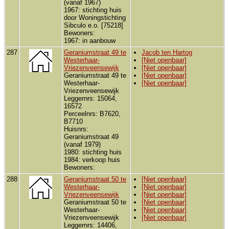
(vanaf 1967)
1967: stichting huis
door Woningstichting
Sibculo e.o. [75218]
Bewoners:
1967: in aanbouw
287
Geraniumstraat 49 te
Jacob ten Hartog
Westerhaar-
[Niet openbaar]
Vriezenveensewijk
[Niet openbaar]
Geraniumstraat 49 te
[Niet openbaar]
Westerhaar-
[Niet openbaar]
Vriezenveensewijk
Leggernrs: 15064,
16572
Perceelnrs: B7620,
B7710
Huisnrs:
Geraniumstraat 49
(vanaf 1979)
1980: stichting huis
1984: verkoop huis
Bewoners:
288
Geraniumstraat 50 te
[Niet openbaar]
Westerhaar-
[Niet openbaar]
Vriezenveensewijk
[Niet openbaar]
Geraniumstraat 50 te
[Niet openbaar]
Westerhaar-
[Niet openbaar]
Vriezenveensewijk
[Niet openbaar]
Leggernrs: 14406,