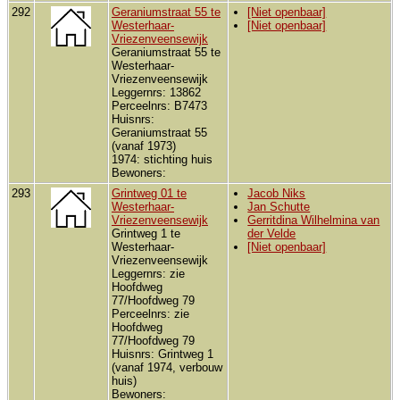
292
Geraniumstraat 55 te
[Niet openbaar]
Westerhaar-
[Niet openbaar]
Vriezenveensewijk
Geraniumstraat 55 te
Westerhaar-
Vriezenveensewijk
Leggernrs: 13862
Perceelnrs: B7473
Huisnrs:
Geraniumstraat 55
(vanaf 1973)
1974: stichting huis
Bewoners:
293
Grintweg 01 te
Jacob Niks
Westerhaar-
Jan Schutte
Vriezenveensewijk
Gerritdina Wilhelmina van
Grintweg 1 te
der Velde
Westerhaar-
[Niet openbaar]
Vriezenveensewijk
Leggernrs: zie
Hoofdweg
77/Hoofdweg 79
Perceelnrs: zie
Hoofdweg
77/Hoofdweg 79
Huisnrs: Grintweg 1
(vanaf 1974, verbouw
huis)
Bewoners: