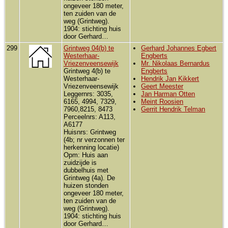
ongeveer 180 meter,
ten zuiden van de
weg (Grintweg).
1904: stichting huis
door Gerhard…
299
Grintweg 04(b) te
Gerhard Johannes Egbert
Westerhaar-
Engberts
Vriezenveensewijk
Mr. Nikolaas Bernardus
Grintweg 4(b) te
Engberts
Westerhaar-
Hendrik Jan Kikkert
Vriezenveensewijk
Geert Meester
Leggernrs: 3035,
Jan Harman Otten
6165, 4994, 7329,
Meint Roosien
7960,8215, 8473
Gerrit Hendrik Telman
Perceelnrs: A113,
A6177
Huisnrs: Grintweg
(4b; nr verzonnen ter
herkenning locatie)
Opm: Huis aan
zuidzijde is
dubbelhuis met
Grintweg (4a). De
huizen stonden
ongeveer 180 meter,
ten zuiden van de
weg (Grintweg).
1904: stichting huis
door Gerhard…