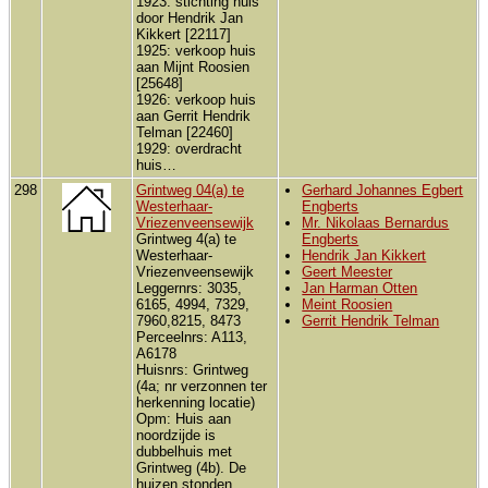
1923: stichting huis
door Hendrik Jan
Kikkert [22117]
1925: verkoop huis
aan Mijnt Roosien
[25648]
1926: verkoop huis
aan Gerrit Hendrik
Telman [22460]
1929: overdracht
huis…
298
Grintweg 04(a) te
Gerhard Johannes Egbert
Westerhaar-
Engberts
Vriezenveensewijk
Mr. Nikolaas Bernardus
Grintweg 4(a) te
Engberts
Westerhaar-
Hendrik Jan Kikkert
Vriezenveensewijk
Geert Meester
Leggernrs: 3035,
Jan Harman Otten
6165, 4994, 7329,
Meint Roosien
7960,8215, 8473
Gerrit Hendrik Telman
Perceelnrs: A113,
A6178
Huisnrs: Grintweg
(4a; nr verzonnen ter
herkenning locatie)
Opm: Huis aan
noordzijde is
dubbelhuis met
Grintweg (4b). De
huizen stonden