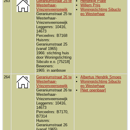
263
Geraniumstraat 25 te
Hendrikje Plate
Westerhaar-
Willem Prijs
Vriezenveensewijk
Woningstichting Sibuclo
Geraniumstraat 25 te
eo Westerhaar
Westerhaar-
Vriezenveensewijk
Leggernrs: 10416,
14673
Perceelnrs: B7168
Huisnrs:
Geraniumstraat 25
(vanaf 1965)
1966: stichting huis
door Woningstichting
Sibculo e.o. [75218]
Bewoners:
1965: in aanbouw
264
Geraniumstraat 26 te
Albertus Hendrik Smoes
Westerhaar-
Woningstichting Sibuclo
Vriezenveensewijk
eo Westerhaar
Geraniumstraat 26 te
[Niet openbaar]
Westerhaar-
Vriezenveensewijk
Leggernrs: 10416,
14673
Perceelnrs: B7170,
B7314
Huisnrs:
Geraniumstraat 26
(vanaf 1965)