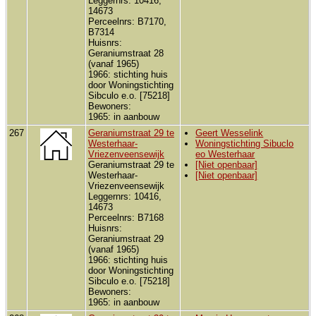
Leggernrs: 10416,
14673
Perceelnrs: B7170,
B7314
Huisnrs:
Geraniumstraat 28
(vanaf 1965)
1966: stichting huis
door Woningstichting
Sibculo e.o. [75218]
Bewoners:
1965: in aanbouw
267
Geraniumstraat 29 te
Geert Wesselink
Westerhaar-
Woningstichting Sibuclo
Vriezenveensewijk
eo Westerhaar
Geraniumstraat 29 te
[Niet openbaar]
Westerhaar-
[Niet openbaar]
Vriezenveensewijk
Leggernrs: 10416,
14673
Perceelnrs: B7168
Huisnrs:
Geraniumstraat 29
(vanaf 1965)
1966: stichting huis
door Woningstichting
Sibculo e.o. [75218]
Bewoners:
1965: in aanbouw