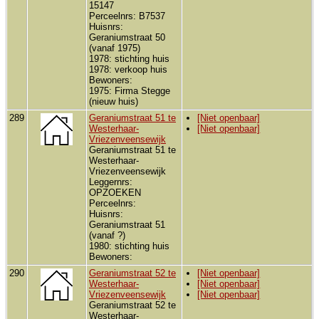
15147
Perceelnrs: B7537
Huisnrs:
Geraniumstraat 50
(vanaf 1975)
1978: stichting huis
1978: verkoop huis
Bewoners:
1975: Firma Stegge
(nieuw huis)
289
Geraniumstraat 51 te
[Niet openbaar]
Westerhaar-
[Niet openbaar]
Vriezenveensewijk
Geraniumstraat 51 te
Westerhaar-
Vriezenveensewijk
Leggernrs:
OPZOEKEN
Perceelnrs:
Huisnrs:
Geraniumstraat 51
(vanaf ?)
1980: stichting huis
Bewoners:
290
Geraniumstraat 52 te
[Niet openbaar]
Westerhaar-
[Niet openbaar]
Vriezenveensewijk
[Niet openbaar]
Geraniumstraat 52 te
Westerhaar-