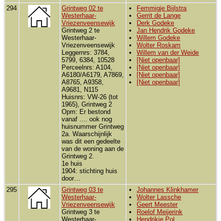
294
Grintweg 02 te
Femmigje Bijlstra
Westerhaar-
Gerrit de Lange
Vriezenveensewijk
Derk Godeke
Grintweg 2 te
Jan Hendrik Godeke
Westerhaar-
Willem Godeke
Vriezenveensewijk
Wolter Roskam
Leggernrs: 3784,
Willem van der Weide
5799, 6384, 10528
[Niet openbaar]
Perceelnrs: A104,
[Niet openbaar]
A6180/A6179, A7869,
[Niet openbaar]
A8765, A9358,
[Niet openbaar]
A9681, N115
Huisnrs: VW-26 (tot
1965), Grintweg 2
Opm: Er bestond
vanaf .... ook nog
huisnummer Grintweg
2a. Waarschijnlijk
was dit een gedeelte
van de woning aan de
Grintweg 2.
1e huis
1904: stichting huis
door…
295
Grintweg 03 te
Johannes Klinkhamer
Westerhaar-
Wolter Lassche
Vriezenveensewijk
Geert Meester
Grintweg 3 te
Roelof Meijerink
Westerhaar-
Hendrikje Pol