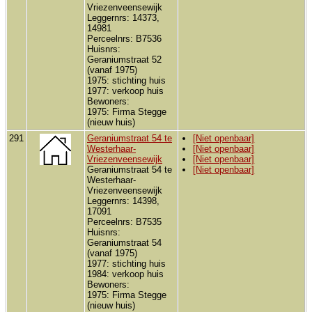
Vriezenveensewijk
Leggernrs: 14373,
14981
Perceelnrs: B7536
Huisnrs:
Geraniumstraat 52
(vanaf 1975)
1975: stichting huis
1977: verkoop huis
Bewoners:
1975: Firma Stegge
(nieuw huis)
291
Geraniumstraat 54 te
[Niet openbaar]
Westerhaar-
[Niet openbaar]
Vriezenveensewijk
[Niet openbaar]
Geraniumstraat 54 te
[Niet openbaar]
Westerhaar-
Vriezenveensewijk
Leggernrs: 14398,
17091
Perceelnrs: B7535
Huisnrs:
Geraniumstraat 54
(vanaf 1975)
1977: stichting huis
1984: verkoop huis
Bewoners:
1975: Firma Stegge
(nieuw huis)