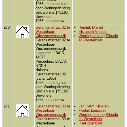
1966: stichting huis
door Woningstichting
Sibculo e.o. [75218]
Bewoners:
1965: in aanbouw
270
Geraniumstraat 32 te
Hendrik Drenth
Westerhaar-
Elizabeth Vledder
Vriezenveensewijk
Woningstichting Sibuclo
Geraniumstraat 32 te
eo Westerhaar
Westerhaar-
Vriezenveensewijk
Leggernrs: 10416,
14673
Perceelnrs: B7170,
B7314
Huisnrs:
Geraniumstraat 32
(vanaf 1965)
1966: stichting huis
door Woningstichting
Sibculo e.o. [75218]
Bewoners:
1965: in aanbouw
271
Geraniumstraat 33 te
Jan Harm Klinkien
Westerhaar-
Fredrik Leussink
Vriezenveensewijk
Woningstichting Sibuclo
Geraniumstraat 33 te
eo Westerhaar
Westerhaar-
[Niet openbaar]