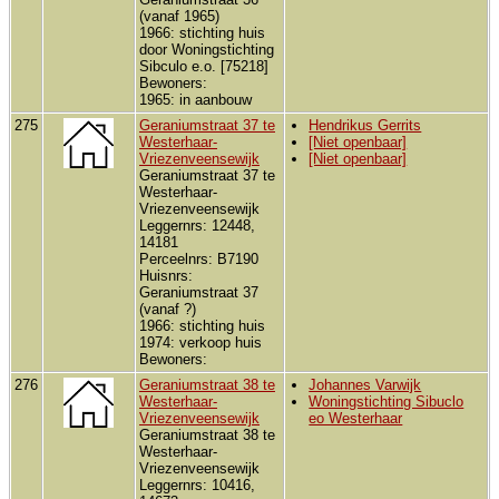
(vanaf 1965)
1966: stichting huis
door Woningstichting
Sibculo e.o. [75218]
Bewoners:
1965: in aanbouw
275
Geraniumstraat 37 te
Hendrikus Gerrits
Westerhaar-
[Niet openbaar]
Vriezenveensewijk
[Niet openbaar]
Geraniumstraat 37 te
Westerhaar-
Vriezenveensewijk
Leggernrs: 12448,
14181
Perceelnrs: B7190
Huisnrs:
Geraniumstraat 37
(vanaf ?)
1966: stichting huis
1974: verkoop huis
Bewoners:
276
Geraniumstraat 38 te
Johannes Varwijk
Westerhaar-
Woningstichting Sibuclo
Vriezenveensewijk
eo Westerhaar
Geraniumstraat 38 te
Westerhaar-
Vriezenveensewijk
Leggernrs: 10416,