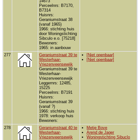
14673
Perceelnrs: B7170,
B7314
Huisnrs:
Geraniumstraat 38
(vanaf 1965)
1966: stichting huis
door Woningstichting
Sibculo e.o. [75218]
Bewoners:
1965: in aanbouw
277
Geraniumstraat 39 te
[Niet openbaar]
Westerhaar-
[Niet openbaar]
Vriezenveensewijk
Geraniumstraat 39 te
Westerhaar-
Vriezenveensewijk
Leggernrs: 12485,
15225
Perceelnrs: B7191
Huisnrs:
Geraniumstraat 39
(vanaf ?)
1966: stichting huis
1978: verkoop huis
Bewoners:
278
Geraniumstraat 40 te
Metje Bove
Westerhaar-
Arend de Jager
Vriezenveensewijk
Woningstichting Sibuclo