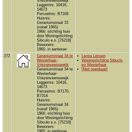
Vriezenveensewijk
Leggernrs: 10416,
14673
Perceelnrs: B7168
Huisnrs:
Geraniumstraat 33
(vanaf 1965)
1966: stichting huis
door Woningstichting
Sibculo e.o. [75218]
Bewoners:
1965: in aanbouw
272
Geraniumstraat 34 te
Lense Lensen
Westerhaar-
Woningstichting Sibuclo
Vriezenveensewijk
eo Westerhaar
Geraniumstraat 34 te
[Niet openbaar]
Westerhaar-
Vriezenveensewijk
Leggernrs: 10416,
14673
Perceelnrs: B7170,
B7314
Huisnrs:
Geraniumstraat 34
(vanaf 1965)
1966: stichting huis
door Woningstichting
Sibculo e.o. [75218]
Bewoners:
1965: in aanbouw