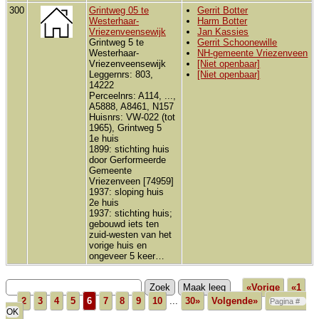
300
Grintweg 05 te
Gerrit Botter
Westerhaar-
Harm Botter
Vriezenveensewijk
Jan Kassies
Grintweg 5 te
Gerrit Schoonewille
Westerhaar-
NH-gemeente Vriezenveen
Vriezenveensewijk
[Niet openbaar]
Leggernrs: 803,
[Niet openbaar]
14222
Perceelnrs: A114, ...,
A5888, A8461, N157
Huisnrs: VW-022 (tot
1965), Grintweg 5
1e huis
1899: stichting huis
door Gerformeerde
Gemeente
Vriezenveen [74959]
1937: sloping huis
2e huis
1937: stichting huis;
gebouwd iets ten
zuid-westen van het
vorige huis en
ongeveer 5 keer…
«Vorige
«1
...
2
3
4
5
6
7
8
9
10
...
30»
Volgende»