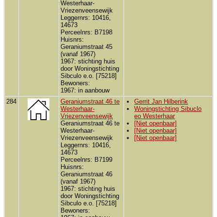
Westerhaar-
Vriezenveensewijk
Leggernrs: 10416,
14673
Perceelnrs: B7198
Huisnrs:
Geraniumstraat 45
(vanaf 1967)
1967: stichting huis
door Woningstichting
Sibculo e.o. [75218]
Bewoners:
1967: in aanbouw
284
Geraniumstraat 46 te
Gerrit Jan Hilberink
Westerhaar-
Woningstichting Sibuclo
Vriezenveensewijk
eo Westerhaar
Geraniumstraat 46 te
[Niet openbaar]
Westerhaar-
[Niet openbaar]
Vriezenveensewijk
[Niet openbaar]
Leggernrs: 10416,
14673
Perceelnrs: B7199
Huisnrs:
Geraniumstraat 46
(vanaf 1967)
1967: stichting huis
door Woningstichting
Sibculo e.o. [75218]
Bewoners: