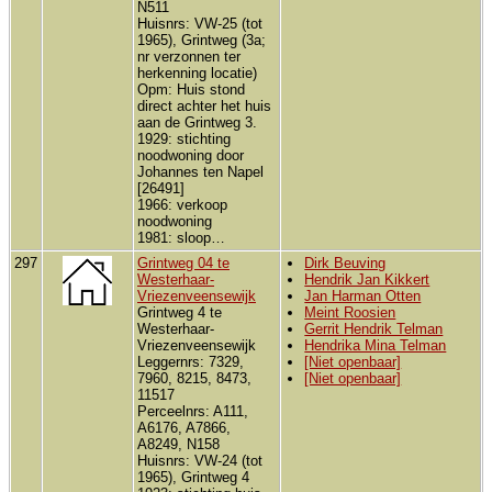
N511
Huisnrs: VW-25 (tot
1965), Grintweg (3a;
nr verzonnen ter
herkenning locatie)
Opm: Huis stond
direct achter het huis
aan de Grintweg 3.
1929: stichting
noodwoning door
Johannes ten Napel
[26491]
1966: verkoop
noodwoning
1981: sloop…
297
Grintweg 04 te
Dirk Beuving
Westerhaar-
Hendrik Jan Kikkert
Vriezenveensewijk
Jan Harman Otten
Grintweg 4 te
Meint Roosien
Westerhaar-
Gerrit Hendrik Telman
Vriezenveensewijk
Hendrika Mina Telman
Leggernrs: 7329,
[Niet openbaar]
7960, 8215, 8473,
[Niet openbaar]
11517
Perceelnrs: A111,
A6176, A7866,
A8249, N158
Huisnrs: VW-24 (tot
1965), Grintweg 4