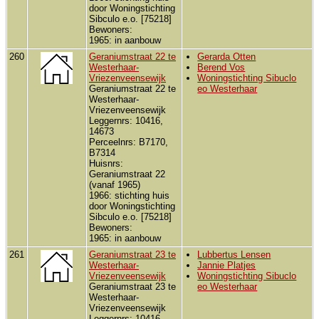
door Woningstichting
Sibculo e.o. [75218]
Bewoners:
1965: in aanbouw
260
Geraniumstraat 22 te
Gerarda Otten
Westerhaar-
Berend Vos
Vriezenveensewijk
Woningstichting Sibuclo
Geraniumstraat 22 te
eo Westerhaar
Westerhaar-
Vriezenveensewijk
Leggernrs: 10416,
14673
Perceelnrs: B7170,
B7314
Huisnrs:
Geraniumstraat 22
(vanaf 1965)
1966: stichting huis
door Woningstichting
Sibculo e.o. [75218]
Bewoners:
1965: in aanbouw
261
Geraniumstraat 23 te
Lubbertus Lensen
Westerhaar-
Jannie Platjes
Vriezenveensewijk
Woningstichting Sibuclo
Geraniumstraat 23 te
eo Westerhaar
Westerhaar-
Vriezenveensewijk
Leggernrs: 10416,