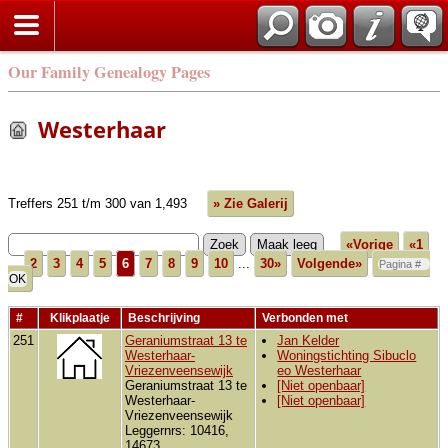
Our Family Genealogy Pages
Westerhaar
Treffers 251 t/m 300 van 1,493
» Zie Galerij
«Vorige
«1
...
2
3
4
5
6
7
8
9
10
...
30»
Volgende»
#
Klikplaatje
Beschrijving
Verbonden met
251
Geraniumstraat 13 te
Jan Kelder
Westerhaar-
Woningstichting Sibuclo
Vriezenveensewijk
eo Westerhaar
Geraniumstraat 13 te
[Niet openbaar]
Westerhaar-
[Niet openbaar]
Vriezenveensewijk
Leggernrs: 10416,
14673