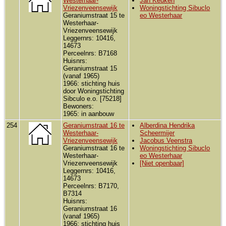
Westerhaar-
Jan Keuken
Vriezenveensewijk
Woningstichting Sibuclo
Geraniumstraat 15 te
eo Westerhaar
Westerhaar-
Vriezenveensewijk
Leggernrs: 10416,
14673
Perceelnrs: B7168
Huisnrs:
Geraniumstraat 15
(vanaf 1965)
1966: stichting huis
door Woningstichting
Sibculo e.o. [75218]
Bewoners:
1965: in aanbouw
254
Geraniumstraat 16 te
Alberdina Hendrika
Westerhaar-
Scheermijer
Vriezenveensewijk
Jacobus Veenstra
Geraniumstraat 16 te
Woningstichting Sibuclo
Westerhaar-
eo Westerhaar
Vriezenveensewijk
[Niet openbaar]
Leggernrs: 10416,
14673
Perceelnrs: B7170,
B7314
Huisnrs:
Geraniumstraat 16
(vanaf 1965)
1966: stichting huis