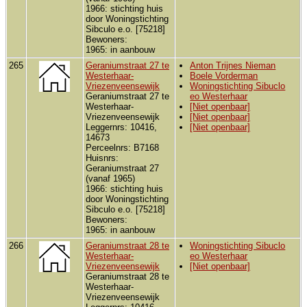
1966: stichting huis
door Woningstichting
Sibculo e.o. [75218]
Bewoners:
1965: in aanbouw
265
Geraniumstraat 27 te
Anton Trijnes Nieman
Westerhaar-
Boele Vorderman
Vriezenveensewijk
Woningstichting Sibuclo
Geraniumstraat 27 te
eo Westerhaar
Westerhaar-
[Niet openbaar]
Vriezenveensewijk
[Niet openbaar]
Leggernrs: 10416,
[Niet openbaar]
14673
Perceelnrs: B7168
Huisnrs:
Geraniumstraat 27
(vanaf 1965)
1966: stichting huis
door Woningstichting
Sibculo e.o. [75218]
Bewoners:
1965: in aanbouw
266
Geraniumstraat 28 te
Woningstichting Sibuclo
Westerhaar-
eo Westerhaar
Vriezenveensewijk
[Niet openbaar]
Geraniumstraat 28 te
Westerhaar-
Vriezenveensewijk