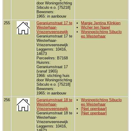
door Woningstichting
Sibculo e.o. [75218]
Bewoners:
1965: in aanbouw
255
Geraniumstraat 17 te
Margje Jentina Klinkien
Westerhaar-
Wicher ten Napel
Vriezenveensewijk
Woningstichting Sibuclo
Geraniumstraat 17 te
eo Westerhaar
Westerhaar-
Vriezenveensewijk
Leggernrs: 10416,
14673
Perceelnrs: B7168
Huisnrs:
Geraniumstraat 17
(vanaf 1965)
1966: stichting huis
door Woningstichting
Sibculo e.o. [75218]
Bewoners:
1965: in aanbouw
256
Geraniumstraat 18 te
Woningstichting Sibuclo
Westerhaar-
eo Westerhaar
Vriezenveensewijk
[Niet openbaar]
Geraniumstraat 18 te
[Niet openbaar]
Westerhaar-
Vriezenveensewijk
Leggernrs: 10416,
14673