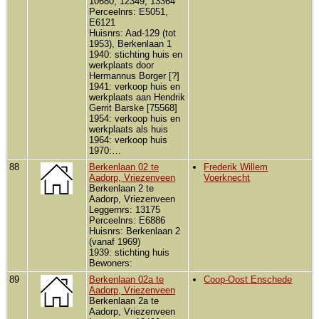
10680, 12349, 13364
Perceelnrs: E5051,
E6121
Huisnrs: Aad-129 (tot
1953), Berkenlaan 1
1940: stichting huis en
werkplaats door
Hermannus Borger [?]
1941: verkoop huis en
werkplaats aan Hendrik
Gerrit Barske [75568]
1954: verkoop huis en
werkplaats als huis
1964: verkoop huis
1970:…
88
Berkenlaan 02 te
Frederik Willem
Aadorp, Vriezenveen
Voerknecht
Berkenlaan 2 te
Aadorp, Vriezenveen
Leggernrs: 13175
Perceelnrs: E6886
Huisnrs: Berkenlaan 2
(vanaf 1969)
1939: stichting huis
Bewoners:
89
Berkenlaan 02a te
Coop-Oost Enschede
Aadorp, Vriezenveen
Berkenlaan 2a te
Aadorp, Vriezenveen