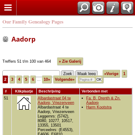
Our Family Genealogy Pages
Aadorp
Treffers 51 t/m 100 van 464
» Zie Galerij
«Vorige
1
2
3
4
5
6
...
10»
Volgende»
#
Klikplaatje
Beschrijving
Verbonden met
51
Albardastraat 04 te
Fa. B. Drenth & Zn.
Aadorp, Vriezenveen
Aadorp
Albardastraat 4 te
Harm Kootstra
Aadorp, Vriezenveen
Leggernrs: (5742),
8080, 10277, 10517,
13355, 13501
Perceelnrs: (E4553),
E4606, E6810