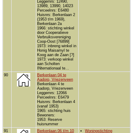
Leggernrs: 12490,
13989, 13990, 14023
Perceelnrs: E6480
Huisnrs: Berkenlaan 2
(1953 t/m 1969),
Berkenlaan 2a
1966: stichting winkel
door Cooperatieve
Verbruiksvereniging
Coop-Oost [76899]
1973: inbreng winkel in
Honig Maisamyl te
Koog aan de Zaan [?]
1973: verkoop winkel
aan Scholten
INternationaal te…
90
Berkenlaan 04 te
Aadorp, Vriezenveen
Berkenlaan 4 te
Aadorp, Vriezenveen
Leggernrs: 12066
Perceelnrs: E6479
Huisnrs: Berkenlaan 4
(vanaf 1953)
1965: stichting huis
Bewoners:
1953: Reserve
huisnummer
91
Berkenlaan 06 t/m 10
Woningstichting