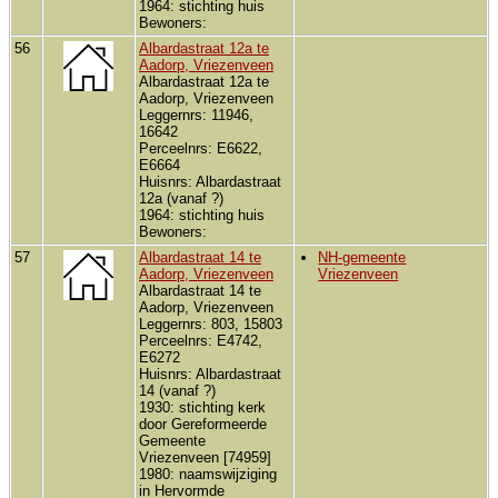
1964: stichting huis
Bewoners:
56
Albardastraat 12a te
Aadorp, Vriezenveen
Albardastraat 12a te
Aadorp, Vriezenveen
Leggernrs: 11946,
16642
Perceelnrs: E6622,
E6664
Huisnrs: Albardastraat
12a (vanaf ?)
1964: stichting huis
Bewoners:
57
Albardastraat 14 te
NH-gemeente
Aadorp, Vriezenveen
Vriezenveen
Albardastraat 14 te
Aadorp, Vriezenveen
Leggernrs: 803, 15803
Perceelnrs: E4742,
E6272
Huisnrs: Albardastraat
14 (vanaf ?)
1930: stichting kerk
door Gereformeerde
Gemeente
Vriezenveen [74959]
1980: naamswijziging
in Hervormde