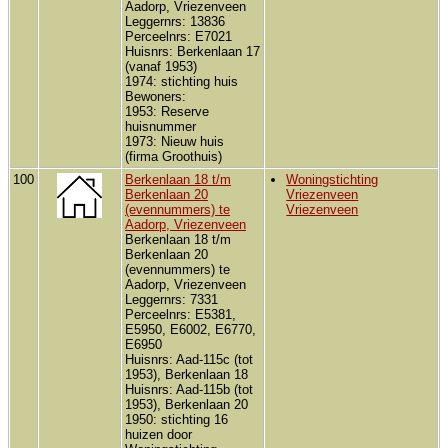
Aadorp, Vriezenveen
Leggernrs: 13836
Perceelnrs: E7021
Huisnrs: Berkenlaan 17
(vanaf 1953)
1974: stichting huis
Bewoners:
1953: Reserve
huisnummer
1973: Nieuw huis
(firma Groothuis)
100
Berkenlaan 18 t/m
Woningstichting
Berkenlaan 20
Vriezenveen
(evennummers) te
Vriezenveen
Aadorp, Vriezenveen
Berkenlaan 18 t/m
Berkenlaan 20
(evennummers) te
Aadorp, Vriezenveen
Leggernrs: 7331
Perceelnrs: E5381,
E5950, E6002, E6770,
E6950
Huisnrs: Aad-115c (tot
1953), Berkenlaan 18
Huisnrs: Aad-115b (tot
1953), Berkenlaan 20
1950: stichting 16
huizen door