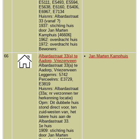
E5111, E5493, E5594,
E5638, E6160, E6406,
E6967, E7134
Huisnrs: Albardastraat
33 (vanaf ?)
1937: stichting huis
door Jan Marten
Kamphuis [46606]
1962: overdracht huis
1972: overdracht huis
Bewoners:
66
Albardastraat 33(a) te
Jan Marten Kamphuis
Aadorp, Vriezenveen
Albardastraat 33(a) te
Aadorp, Vriezenveen
Leggernrs: 5742
Perceelnrs: E3729,
E3819
Huisnrs: Albardastraat
(33a; nr verzonnen ter
herkenning locatie)
Opm: Dit dubbele huis
stond direct voor, ten
zuid-westen van, het
latere huis aan de
Albardastraat 33.
1e huis
1909: stichting huis
door Jan Marten