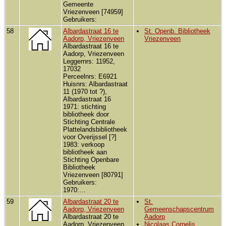
Gemeente
Vriezenveen [74959]
Gebruikers:
58
Albardastraat 16 te
St. Openb. Bibliotheek
Aadorp, Vriezenveen
Vriezenveen
Albardastraat 16 te
Aadorp, Vriezenveen
Leggernrs: 11952,
17032
Perceelnrs: E6921
Huisnrs: Albardastraat
11 (1970 tot ?),
Albardastraat 16
1971: stichting
bibliotheek door
Stichting Centrale
Plattelandsbibliotheek
voor Overijssel [?]
1983: verkoop
bibliotheek aan
Stichting Openbare
Bibliotheek
Vriezenveen [80791]
Gebruikers:
1970:…
59
Albardastraat 20 te
St.
Aadorp, Vriezenveen
Gemeenschapscentrum
Albardastraat 20 te
Aadorp
Aadorp, Vriezenveen
Nicolaas Cornelis