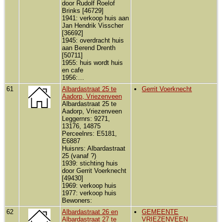
door Rudolf Roelof
Brinks [46729]
1941: verkoop huis aan
Jan Hendrik Visscher
[36692]
1945: overdracht huis
aan Berend Drenth
[50711]
1955: huis wordt huis
en cafe
1956:…
61
Albardastraat 25 te
Gerrit Voerknecht
Aadorp, Vriezenveen
Albardastraat 25 te
Aadorp, Vriezenveen
Leggernrs: 9271,
13176, 14875
Perceelnrs: E5181,
E6887
Huisnrs: Albardastraat
25 (vanaf ?)
1939: stichting huis
door Gerrit Voerknecht
[49430]
1969: verkoop huis
1977: verkoop huis
Bewoners:
62
Albardastraat 26 en
GEMEENTE
Albardastraat 27 te
VRIEZENVEEN