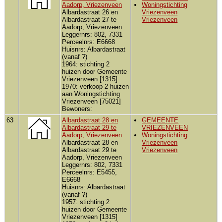
Aadorp, Vriezenveen
Woningstichting
Albardastraat 26 en
Vriezenveen
Albardastraat 27 te
Vriezenveen
Aadorp, Vriezenveen
Leggernrs: 802, 7331
Perceelnrs: E6668
Huisnrs: Albardastraat
(vanaf ?)
1964: stichting 2
huizen door Gemeente
Vriezenveen [1315]
1970: verkoop 2 huizen
aan Woningstichting
Vriezenveen [75021]
Bewoners:
63
Albardastraat 28 en
GEMEENTE
Albardastraat 29 te
VRIEZENVEEN
Aadorp, Vriezenveen
Woningstichting
Albardastraat 28 en
Vriezenveen
Albardastraat 29 te
Vriezenveen
Aadorp, Vriezenveen
Leggernrs: 802, 7331
Perceelnrs: E5455,
E6668
Huisnrs: Albardastraat
(vanaf ?)
1957: stichting 2
huizen door Gemeente
Vriezenveen [1315]