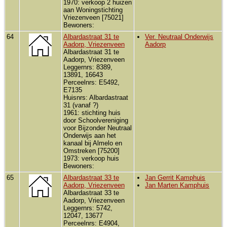
1970: verkoop 2 huizen
aan Woningstichting
Vriezenveen [75021]
Bewoners:
64
Albardastraat 31 te
Ver. Neutraal Onderwijs
Aadorp, Vriezenveen
Aadorp
Albardastraat 31 te
Aadorp, Vriezenveen
Leggernrs: 8389,
13891, 16643
Perceelnrs: E5492,
E7135
Huisnrs: Albardastraat
31 (vanaf ?)
1961: stichting huis
door Schoolvereniging
voor Bijzonder Neutraal
Onderwijs aan het
kanaal bij Almelo en
Omstreken [75200]
1973: verkoop huis
Bewoners:
65
Albardastraat 33 te
Jan Gerrit Kamphuis
Aadorp, Vriezenveen
Jan Marten Kamphuis
Albardastraat 33 te
Aadorp, Vriezenveen
Leggernrs: 5742,
12047, 13677
Perceelnrs: E4904,