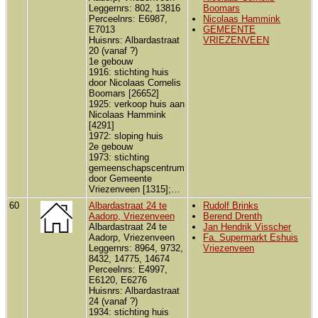
Leggernrs: 802, 13816
Boomars
Perceelnrs: E6987,
Nicolaas Hammink
E7013
GEMEENTE
Huisnrs: Albardastraat
VRIEZENVEEN
20 (vanaf ?)
1e gebouw
1916: stichting huis
door Nicolaas Cornelis
Boomars [26652]
1925: verkoop huis aan
Nicolaas Hammink
[4291]
1972: sloping huis
2e gebouw
1973: stichting
gemeenschapscentrum
door Gemeente
Vriezenveen [1315];…
60
Albardastraat 24 te
Rudolf Brinks
Aadorp, Vriezenveen
Berend Drenth
Albardastraat 24 te
Jan Hendrik Visscher
Aadorp, Vriezenveen
Fa. Supermarkt Eshuis
Leggernrs: 8964, 9732,
Vriezenveen
8432, 14775, 14674
Perceelnrs: E4997,
E6120, E6276
Huisnrs: Albardastraat
24 (vanaf ?)
1934: stichting huis