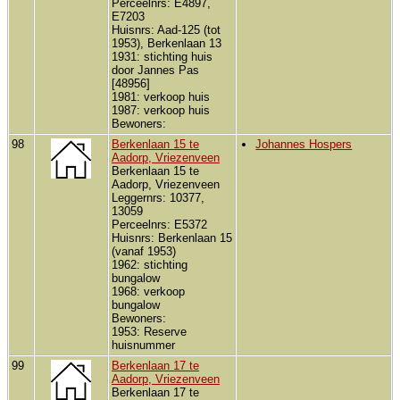
Perceelnrs: E4897,
E7203
Huisnrs: Aad-125 (tot
1953), Berkenlaan 13
1931: stichting huis
door Jannes Pas
[48956]
1981: verkoop huis
1987: verkoop huis
Bewoners:
98
Berkenlaan 15 te
Johannes Hospers
Aadorp, Vriezenveen
Berkenlaan 15 te
Aadorp, Vriezenveen
Leggernrs: 10377,
13059
Perceelnrs: E5372
Huisnrs: Berkenlaan 15
(vanaf 1953)
1962: stichting
bungalow
1968: verkoop
bungalow
Bewoners:
1953: Reserve
huisnummer
99
Berkenlaan 17 te
Aadorp, Vriezenveen
Berkenlaan 17 te