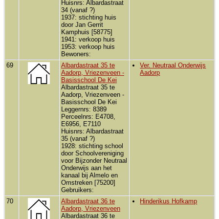
Huisnrs: Albardastraat
34 (vanaf ?)
1937: stichting huis
door Jan Gerrit
Kamphuis [58775]
1941: verkoop huis
1953: verkoop huis
Bewoners:
69
Albardastraat 35 te
Ver. Neutraal Onderwijs
Aadorp, Vriezenveen -
Aadorp
Basisschool De Kei
Albardastraat 35 te
Aadorp, Vriezenveen -
Basisschool De Kei
Leggernrs: 8389
Perceelnrs: E4708,
E6956, E7110
Huisnrs: Albardastraat
35 (vanaf ?)
1928: stichting school
door Schoolvereniging
voor Bijzonder Neutraal
Onderwijs aan het
kanaal bij Almelo en
Omstreken [75200]
Gebruikers:
70
Albardastraat 36 te
Hinderikus Hofkamp
Aadorp, Vriezenveen
Albardastraat 36 te