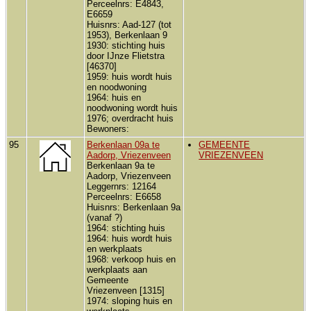
Perceelnrs: E4843,
E6659
Huisnrs: Aad-127 (tot
1953), Berkenlaan 9
1930: stichting huis
door IJnze Flietstra
[46370]
1959: huis wordt huis
en noodwoning
1964: huis en
noodwoning wordt huis
1976; overdracht huis
Bewoners:
95
Berkenlaan 09a te
GEMEENTE
Aadorp, Vriezenveen
VRIEZENVEEN
Berkenlaan 9a te
Aadorp, Vriezenveen
Leggernrs: 12164
Perceelnrs: E6658
Huisnrs: Berkenlaan 9a
(vanaf ?)
1964: stichting huis
1964: huis wordt huis
en werkplaats
1968: verkoop huis en
werkplaats aan
Gemeente
Vriezenveen [1315]
1974: sloping huis en