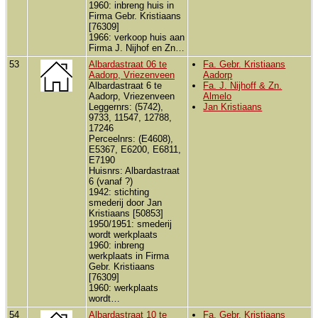
1960: inbreng huis in
Firma Gebr. Kristiaans
[76309]
1966: verkoop huis aan
Firma J. Nijhof en Zn…
53
Albardastraat 06 te
Fa. Gebr. Kristiaans
Aadorp, Vriezenveen
Aadorp
Albardastraat 6 te
Fa. J. Nijhoff & Zn.
Aadorp, Vriezenveen
Almelo
Leggernrs: (5742),
Jan Kristiaans
9733, 11547, 12788,
17246
Perceelnrs: (E4608),
E5367, E6200, E6811,
E7190
Huisnrs: Albardastraat
6 (vanaf ?)
1942: stichting
smederij door Jan
Kristiaans [50853]
1950/1951: smederij
wordt werkplaats
1960: inbreng
werkplaats in Firma
Gebr. Kristiaans
[76309]
1960: werkplaats
wordt…
54
Albardastraat 10 te
Fa. Gebr. Kristiaans