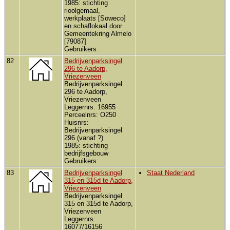
1985: stichting
rioolgemaal,
werkplaats [Soweco]
en schaflokaal door
Gemeentekring Almelo
[79087]
Gebruikers:
82
Bedrijvenparksingel
296 te Aadorp,
Vriezenveen
Bedrijvenparksingel
296 te Aadorp,
Vriezenveen
Leggernrs: 16955
Perceelnrs: O250
Huisnrs:
Bedrijvenparksingel
296 (vanaf ?)
1985: stichting
bedrijfsgebouw
Gebruikers:
83
Bedrijvenparksingel
Staat Nederland
315 en 315d te Aadorp,
Vriezenveen
Bedrijvenparksingel
315 en 315d te Aadorp,
Vriezenveen
Leggernrs:
16077/16156