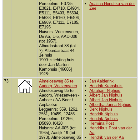
Perceelnrs: E3735,
Adalina Hendrika van der
E3821, E4710, E4904,
Zee
E5111, E5493, E5594,
E5638, E6160, E6406,
E6969, E7111, E7185,
E7195
Huisnrs: Vriezenveen,
De Aa, E-5, AAD-008
(tot 1957),
Albardastraat 38 (tot
?), Albardastraat 44
1e huis
1909: stichting huis
door Jan Marten
Kamphuis [46606]
1928:…
73
Almeloseweg 85 te
Jan Aalderink
Aadorp, Vriezenveen
Hendrik Krabshuis
Almeloseweg 85 te
Abraham Niphuis
Aadorp, Vriezenveen -
Albert Jan Niphuis
Aaboer / AA-Boer /
Albert Jan Niphuis
Aeplaetse
Albertha Janna Niphuis
Leggernrs: 559, 1261,
Derk Niphuis
2551, 10459, 12486
Hendrik Niphuis
Perceelnrs: D1266,
Hendrik Niphuis
D5890, K420
Hermina Post
Huisnrs: AA-005 (tot
Hendrikus Post van der
1965), Aadijk 19 (tot
Aa
1973), Almeloseweg 85
Hendrik van der Aa