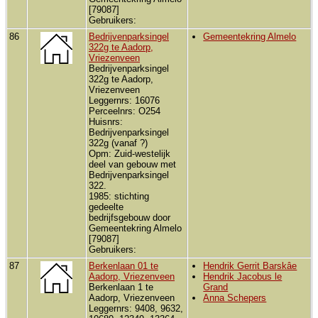
[79087]
Gebruikers:
86
Bedrijvenparksingel
Gemeentekring Almelo
322g te Aadorp,
Vriezenveen
Bedrijvenparksingel
322g te Aadorp,
Vriezenveen
Leggernrs: 16076
Perceelnrs: O254
Huisnrs:
Bedrijvenparksingel
322g (vanaf ?)
Opm: Zuid-westelijk
deel van gebouw met
Bedrijvenparksingel
322.
1985: stichting
gedeelte
bedrijfsgebouw door
Gemeentekring Almelo
[79087]
Gebruikers:
87
Berkenlaan 01 te
Hendrik Gerrit Barskâe
Aadorp, Vriezenveen
Hendrik Jacobus le
Berkenlaan 1 te
Grand
Aadorp, Vriezenveen
Anna Schepers
Leggernrs: 9408, 9632,