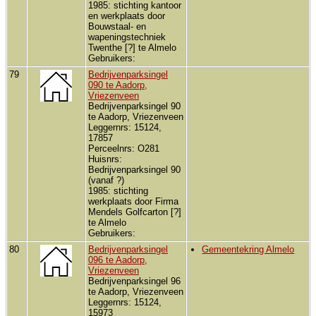
1985: stichting kantoor
en werkplaats door
Bouwstaal- en
wapeningstechniek
Twenthe [?] te Almelo
Gebruikers:
79
Bedrijvenparksingel
090 te Aadorp,
Vriezenveen
Bedrijvenparksingel 90
te Aadorp, Vriezenveen
Leggernrs: 15124,
17857
Perceelnrs: O281
Huisnrs:
Bedrijvenparksingel 90
(vanaf ?)
1985: stichting
werkplaats door Firma
Mendels Golfcarton [?]
te Almelo
Gebruikers:
80
Bedrijvenparksingel
Gemeentekring Almelo
096 te Aadorp,
Vriezenveen
Bedrijvenparksingel 96
te Aadorp, Vriezenveen
Leggernrs: 15124,
15973