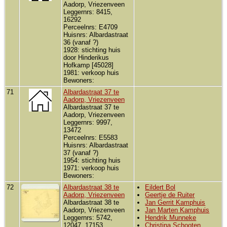
Aadorp, Vriezenveen
Leggernrs: 8415,
16292
Perceelnrs: E4709
Huisnrs: Albardastraat
36 (vanaf ?)
1928: stichting huis
door Hinderikus
Hofkamp [45028]
1981: verkoop huis
Bewoners:
71
Albardastraat 37 te
Aadorp, Vriezenveen
Albardastraat 37 te
Aadorp, Vriezenveen
Leggernrs: 9997,
13472
Perceelnrs: E5583
Huisnrs: Albardastraat
37 (vanaf ?)
1954: stichting huis
1971: verkoop huis
Bewoners:
72
Albardastraat 38 te
Eildert Bol
Aadorp, Vriezenveen
Geertje de Ruiter
Albardastraat 38 te
Jan Gerrit Kamphuis
Aadorp, Vriezenveen
Jan Marten Kamphuis
Leggernrs: 5742,
Hendrik Munneke
12047, 17153
Christina Schooten