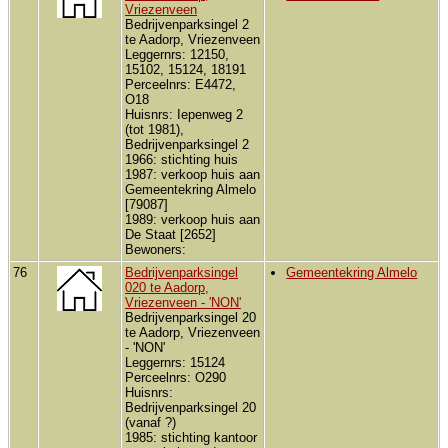
Vriezenveen
Bedrijvenparksingel 2
te Aadorp, Vriezenveen
Leggernrs: 12150,
15102, 15124, 18191
Perceelnrs: E4472,
O18
Huisnrs: Iepenweg 2
(tot 1981),
Bedrijvenparksingel 2
1966: stichting huis
1987: verkoop huis aan
Gemeentekring Almelo
[79087]
1989: verkoop huis aan
De Staat [2652]
Bewoners:
76
Bedrijvenparksingel
Gemeentekring Almelo
020 te Aadorp,
Vriezenveen - 'NON'
Bedrijvenparksingel 20
te Aadorp, Vriezenveen
- 'NON'
Leggernrs: 15124
Perceelnrs: O290
Huisnrs:
Bedrijvenparksingel 20
(vanaf ?)
1985: stichting kantoor