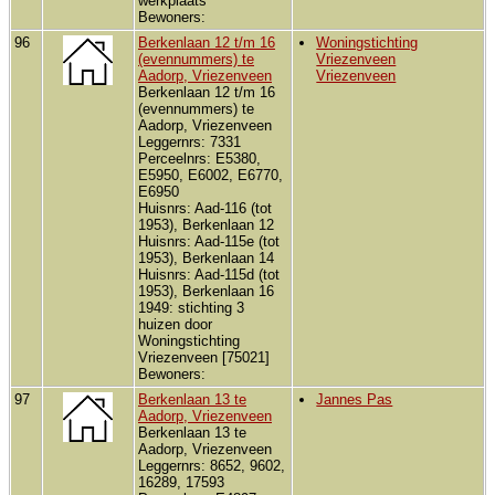
werkplaats
Bewoners:
96
Berkenlaan 12 t/m 16
Woningstichting
(evennummers) te
Vriezenveen
Aadorp, Vriezenveen
Vriezenveen
Berkenlaan 12 t/m 16
(evennummers) te
Aadorp, Vriezenveen
Leggernrs: 7331
Perceelnrs: E5380,
E5950, E6002, E6770,
E6950
Huisnrs: Aad-116 (tot
1953), Berkenlaan 12
Huisnrs: Aad-115e (tot
1953), Berkenlaan 14
Huisnrs: Aad-115d (tot
1953), Berkenlaan 16
1949: stichting 3
huizen door
Woningstichting
Vriezenveen [75021]
Bewoners:
97
Berkenlaan 13 te
Jannes Pas
Aadorp, Vriezenveen
Berkenlaan 13 te
Aadorp, Vriezenveen
Leggernrs: 8652, 9602,
16289, 17593