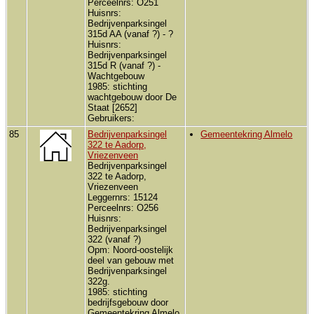
Perceelnrs: O251
Huisnrs:
Bedrijvenparksingel
315d AA (vanaf ?) - ?
Huisnrs:
Bedrijvenparksingel
315d R (vanaf ?) -
Wachtgebouw
1985: stichting
wachtgebouw door De
Staat [2652]
Gebruikers:
85
Bedrijvenparksingel
Gemeentekring Almelo
322 te Aadorp,
Vriezenveen
Bedrijvenparksingel
322 te Aadorp,
Vriezenveen
Leggernrs: 15124
Perceelnrs: O256
Huisnrs:
Bedrijvenparksingel
322 (vanaf ?)
Opm: Noord-oostelijk
deel van gebouw met
Bedrijvenparksingel
322g.
1985: stichting
bedrijfsgebouw door
Gemeentekring Almelo