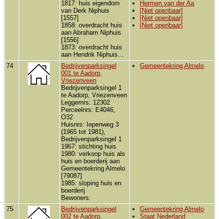
1817: huis eigendom
Hermen van der Aa
van Derk Niphuis
[Niet openbaar]
[1557]
[Niet openbaar]
1858: overdracht huis
[Niet openbaar]
aan Abraham Niphuis
[1556]
1873: overdracht huis
aan Hendrik Niphuis…
74
Bedrijvenparksingel
Gemeentekring Almelo
001 te Aadorp,
Vriezenveen
Bedrijvenparksingel 1
te Aadorp, Vriezenveen
Leggernrs: 12302
Perceelnrs: E4046,
O32
Huisnrs: Iepenweg 3
(1965 tot 1981),
Bedrijvenparksingel 1
1967: stichting huis
1980: verkoop huis als
huis en boerderij aan
Gemeentekring Almelo
[79087]
1985: sloping huis en
boerderij
Bewoners:
75
Bedrijvenparksingel
Gemeentekring Almelo
002 te Aadorp,
Staat Nederland