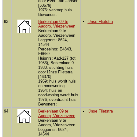
door Evert Jan Jansen
[50679]
1976: verkoop huis
Bewoners:
93
Berkenlaan 09 te
IJnse Flietstra
Aadorp, Vriezenveen
Berkenlaan 9 te
Aadorp, Vriezenveen
Leggernrs: 8624,
14544
Perceelnrs: E4843,
E6659
Huisnrs: Aad-127 (tot
1953), Berkenlaan 9
1930: stichting huis
door IJnze Flietstra
[46370]
1959: huis wordt huis
en noodwoning
1964: huis en
noodwoning wordt huis
1976; overdracht huis
Bewoners:
94
Berkenlaan 09 te
IJnse Flietstra
Aadorp, Vriezenveen
Berkenlaan 9 te
Aadorp, Vriezenveen
Leggernrs: 8624,
14544