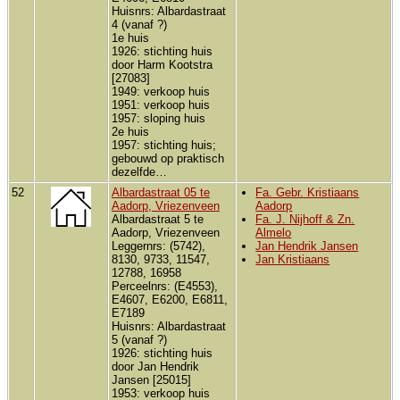
Huisnrs: Albardastraat
4 (vanaf ?)
1e huis
1926: stichting huis
door Harm Kootstra
[27083]
1949: verkoop huis
1951: verkoop huis
1957: sloping huis
2e huis
1957: stichting huis;
gebouwd op praktisch
dezelfde…
52
Albardastraat 05 te
Fa. Gebr. Kristiaans
Aadorp, Vriezenveen
Aadorp
Albardastraat 5 te
Fa. J. Nijhoff & Zn.
Aadorp, Vriezenveen
Almelo
Leggernrs: (5742),
Jan Hendrik Jansen
8130, 9733, 11547,
Jan Kristiaans
12788, 16958
Perceelnrs: (E4553),
E4607, E6200, E6811,
E7189
Huisnrs: Albardastraat
5 (vanaf ?)
1926: stichting huis
door Jan Hendrik
Jansen [25015]
1953: verkoop huis