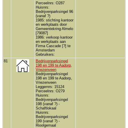
Perceelnrs: O287
Huisnrs:
Bedrijvenparksingel 96
(vanaf ?)
1985: stichting kantoor
en werkplaats door
Gemeentekring Almelo
[79087]
1986: verkoop kantoor
en werkplaats aan
Firma Cascade [?] te
Amsterdam
Gebruikers:
81
Bedrijvenparksingel
198 en 199 te Aadorp,
Vriezenveen
Bedrijvenparksingel
198 en 199 te Aadorp,
Vriezenveen
Leggernrs: 15124
Perceelnrs: O279
Huisnrs:
Bedrijvenparksingel
198 (vanaf ?) -
Schaftlokaal
Huisnrs:
Bedrijvenparksingel
199 (vanaf ?) -
Rioolgemaal