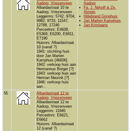
Aadorp, Vriezenveen
Aadorp
Albardastraat 10 te
Fa. J. Nijhoff & Zn.
Aadorp, Vriezenveen
Almelo
Leggernrs: 5742, 9704,
Hillebrand Gringhuis
9982, 9733, 11547,
Jan Marten Kamphuis
12788, 17246
Jan Kristiaans
Perceelnrs: E4608,
E5369, E6200, E6811,
E7190
Huisnrs: Albardastraat
10 (vanaf ?)
1941: stichting huis
door Jan Marten
Kamphuis [46606]
1942: verkoop huis aan
Hermannus Borger [?]
1943: verkoop huis aan
Herman Niezink [?]
1946: verkoop huis
aan…
55
Albardastraat 12 te
Aadorp, Vriezenveen
Albardastraat 12 te
Aadorp, Vriezenveen
Leggernrs: 11945
Perceelnrs: E6621,
E6662
Huisnrs: Albardastraat
12 (vanaf ?)