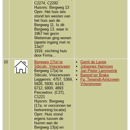
C2274, C2292
Huisnrs: Bergweg 13
Opm: Het huis iets
stond ten westen van
het huis aan de
Bergweg 11. Is dit
Bergweg 13, waar in
1967 het gezin
Weiteman ging wonen
(aparte ingang met nr.
13a)?
1916: stichting huis
door Firma…
10
Bergweg 17(a) te
Gerrit de Lange
Sibculo, Vriezenveen
Johannes Harmsen
Bergweg 17(a) te
Jan Pieter Lammerink
Sibculo, Vriezenveen
Barend ter Brake
Leggernrs: 4757, 5369,
Fa. Terwindt-Arntzveen
5926, 5930, 6143,
Vriezenveen
6712, 6800, 4893
Perceelnrs: (C37),
C1221
Huisnrs: Bergweg
(17a; nr verzonnen ter
herkenning locatie)
Opm: Huis stond
ergens tussen de
huizen aan de
Bergweg 13(a) en