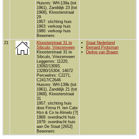
Huisnrs: WH-139a (tot
1961), Zanddijk 23 (tot
1968), Kloosterstraat
29
1957: stichting huis
1963: verkoop huis
1980: verkoop huis
Bewoners:
21
Kloosterstraat 31 te
Staat Nederland
Sibculo, Vriezenveen
Bernard Protsman
Kloosterstraat 31 te
Derkje van Braam
Sibculo, Vriezenveen
Leggernrs: 11220,
13092/13093,
13280/15304, 14672
Perceelnrs: C2271,
C2417/C2646
Huisnrs: WH-139b (tot
1961), Zanddijk 21 (tot
1968), Kloosterstraat
31
1957: stichting huis
door Firma H. ten Cate
Hzn & Co te Almelo [?]
1968: overdracht huis
1979: overdracht huis
aan De Staat [2652]
Bewoners: