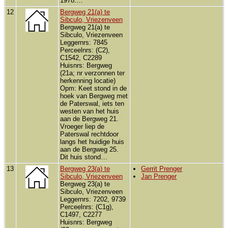
1978:…
12
Bergweg 21(a) te
Sibculo, Vriezenveen
Bergweg 21(a) te
Sibculo, Vriezenveen
Leggernrs: 7845
Perceelnrs: (C2),
C1542, C2289
Huisnrs: Bergweg
(21a; nr verzonnen ter
herkenning locatie)
Opm: Keet stond in de
hoek van Bergweg met
de Paterswal, iets ten
westen van het huis
aan de Bergweg 21.
Vroeger liep de
Paterswal rechtdoor
langs het huidige huis
aan de Bergweg 25.
Dit huis stond…
13
Bergweg 23(a) te
Gerrit Prenger
Sibculo, Vriezenveen
Jan Prenger
Bergweg 23(a) te
Sibculo, Vriezenveen
Leggernrs: 7202, 9739
Perceelnrs: (C1g),
C1497, C2277
Huisnrs: Bergweg