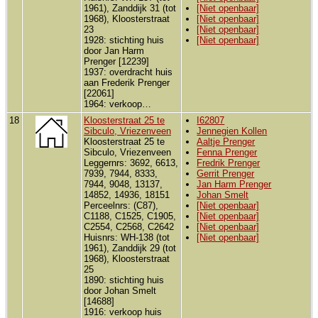
1961), Zanddijk 31 (tot
[Niet openbaar]
1968), Kloosterstraat
[Niet openbaar]
23
[Niet openbaar]
1928: stichting huis
[Niet openbaar]
door Jan Harm
Prenger [12239]
1937: overdracht huis
aan Frederik Prenger
[22061]
1964: verkoop…
18
Kloosterstraat 25 te
I62807
Sibculo, Vriezenveen
Jennegien Kollen
Kloosterstraat 25 te
Aaltje Prenger
Sibculo, Vriezenveen
Fenna Prenger
Leggernrs: 3692, 6613,
Fredrik Prenger
7939, 7944, 8333,
Gerrit Prenger
7944, 9048, 13137,
Jan Harm Prenger
14852, 14936, 18151
Johan Smelt
Perceelnrs: (C87),
[Niet openbaar]
C1188, C1525, C1905,
[Niet openbaar]
C2554, C2568, C2642
[Niet openbaar]
Huisnrs: WH-138 (tot
[Niet openbaar]
1961), Zanddijk 29 (tot
1968), Kloosterstraat
25
1890: stichting huis
door Johan Smelt
[14688]
1916: verkoop huis