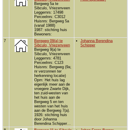
Bergweg 5a te
Sibculo, Vriezenveen
Leggernrs: 17498
Perceelnrs: C3012
Huisnrs: Bergweg 5a
(vanaf 1988)
1987: stichting huis
Bewoners:
7
Bergweg 09(a) te
Johanna Berendina
Sibculo, Vriezenveen
Schipper
Bergweg 9(a) te
Sibculo, Vriezenveen
Leggernrs: 4781
Perceelnrs: C123
Huisnrs: Bergweg (9a;
nr verzonnen ter
herkenning locatie)
Opm: Het huis lag
eigenlijk meer aan de
vroegere Zwarte Dijk,
ten zuid-westen van
het huis aan de
Bergweg 5 en ten
westen van het huis
aan de Bergweg 7(a).
1926: stichting huis
door Johanna
Berendina Schipper…