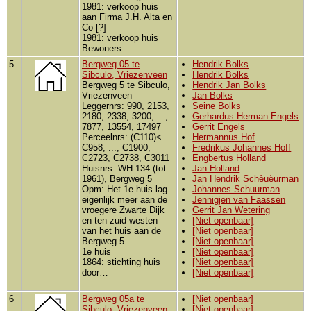
1981: verkoop huis
aan Firma J.H. Alta en
Co [?]
1981: verkoop huis
Bewoners:
5
Bergweg 05 te
Hendrik Bolks
Sibculo, Vriezenveen
Hendrik Bolks
Bergweg 5 te Sibculo,
Hendrik Jan Bolks
Vriezenveen
Jan Bolks
Leggernrs: 990, 2153,
Seine Bolks
2180, 2338, 3200, ...,
Gerhardus Herman Engels
7877, 13554, 17497
Gerrit Engels
Perceelnrs: (C110)<
Hermannus Hof
C958, ..., C1900,
Fredrikus Johannes Hoff
C2723, C2738, C3011
Engbertus Holland
Huisnrs: WH-134 (tot
Jan Holland
1961), Bergweg 5
Jan Hendrik Schèuèurman
Opm: Het 1e huis lag
Johannes Schuurman
eigenlijk meer aan de
Jennigjen van Faassen
vroegere Zwarte Dijk
Gerrit Jan Wetering
en ten zuid-westen
[Niet openbaar]
van het huis aan de
[Niet openbaar]
Bergweg 5.
[Niet openbaar]
1e huis
[Niet openbaar]
1864: stichting huis
[Niet openbaar]
door…
[Niet openbaar]
6
Bergweg 05a te
[Niet openbaar]
Sibculo, Vriezenveen
[Niet openbaar]