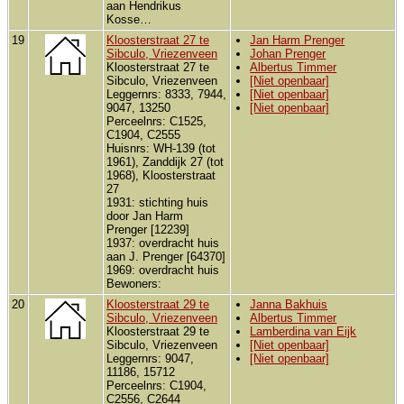
aan Hendrikus
Kosse…
19
Kloosterstraat 27 te
Jan Harm Prenger
Sibculo, Vriezenveen
Johan Prenger
Kloosterstraat 27 te
Albertus Timmer
Sibculo, Vriezenveen
[Niet openbaar]
Leggernrs: 8333, 7944,
[Niet openbaar]
9047, 13250
[Niet openbaar]
Perceelnrs: C1525,
C1904, C2555
Huisnrs: WH-139 (tot
1961), Zanddijk 27 (tot
1968), Kloosterstraat
27
1931: stichting huis
door Jan Harm
Prenger [12239]
1937: overdracht huis
aan J. Prenger [64370]
1969: overdracht huis
Bewoners:
20
Kloosterstraat 29 te
Janna Bakhuis
Sibculo, Vriezenveen
Albertus Timmer
Kloosterstraat 29 te
Lamberdina van Eijk
Sibculo, Vriezenveen
[Niet openbaar]
Leggernrs: 9047,
[Niet openbaar]
11186, 15712
Perceelnrs: C1904,
C2556, C2644