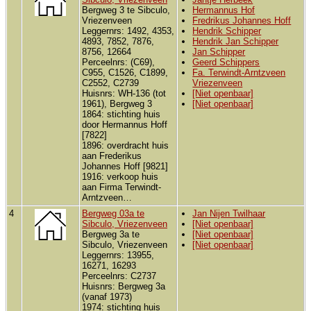
Bergweg 3 te Sibculo,
Hermannus Hof
Vriezenveen
Fredrikus Johannes Hoff
Leggernrs: 1492, 4353,
Hendrik Schipper
4893, 7852, 7876,
Hendrik Jan Schipper
8756, 12664
Jan Schipper
Perceelnrs: (C69),
Geerd Schippers
C955, C1526, C1899,
Fa. Terwindt-Arntzveen
C2552, C2739
Vriezenveen
Huisnrs: WH-136 (tot
[Niet openbaar]
1961), Bergweg 3
[Niet openbaar]
1864: stichting huis
door Hermannus Hoff
[7822]
1896: overdracht huis
aan Frederikus
Johannes Hoff [9821]
1916: verkoop huis
aan Firma Terwindt-
Arntzveen…
4
Bergweg 03a te
Jan Nijen Twilhaar
Sibculo, Vriezenveen
[Niet openbaar]
Bergweg 3a te
[Niet openbaar]
Sibculo, Vriezenveen
[Niet openbaar]
Leggernrs: 13955,
16271, 16293
Perceelnrs: C2737
Huisnrs: Bergweg 3a
(vanaf 1973)
1974: stichting huis