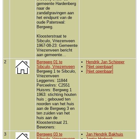
gemeente Hardenberg
naar de
zandafgravingen aan
het eindpunt van de
oude Paterswal:
Bergweg.
Kloosterstraat te
Sibculo, Vriezenveen
1967-08-23: Gemeente
Vriezenveen bericht
aan gemeente…
2
Bergweg 01 te
Hendrik Jan Schipper
Sibculo, Vriezenveen
[Niet openbaar]
Bergweg 1 te Sibculo,
[Niet openbaar]
Vriezenveen
Leggernrs: 11844
Perceelnrs: C2551
Huisnrs: Bergweg 1
1963: stichting houten
huis ; gebouwd ten
noorden van het huis
aan de Bergweg 3 en
ten zuiden van het
huis aan de
Kloosterstraat 21.
Bewoners:
3
Bergweg 03 te
Jan Hendrik Bakhuis
Sibculo, Vriezenveen
Jantje Herbeek