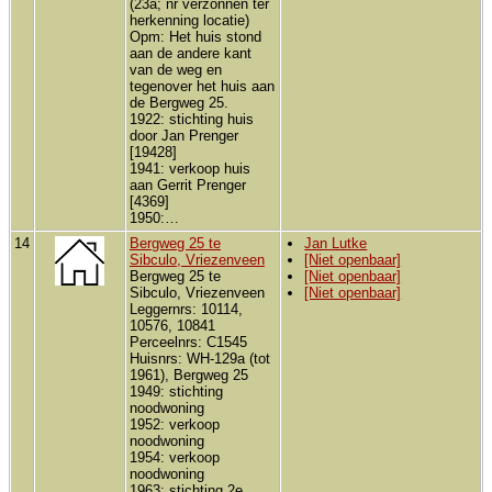
(23a; nr verzonnen ter
herkenning locatie)
Opm: Het huis stond
aan de andere kant
van de weg en
tegenover het huis aan
de Bergweg 25.
1922: stichting huis
door Jan Prenger
[19428]
1941: verkoop huis
aan Gerrit Prenger
[4369]
1950:…
14
Bergweg 25 te
Jan Lutke
Sibculo, Vriezenveen
[Niet openbaar]
Bergweg 25 te
[Niet openbaar]
Sibculo, Vriezenveen
[Niet openbaar]
Leggernrs: 10114,
10576, 10841
Perceelnrs: C1545
Huisnrs: WH-129a (tot
1961), Bergweg 25
1949: stichting
noodwoning
1952: verkoop
noodwoning
1954: verkoop
noodwoning
1963: stichting 2e