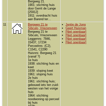
Bergweg 21.
1901: stichting huis
door Gerrit de Lange
[25912]
1911: overdracht huis
aan Barend ter…
11
Bergweg 21 te
Jentje de Jong
Sibculo, Vriezenveen
Geert Huisman
Bergweg 21 te
[Niet openbaar]
Sibculo, Vriezenveen
[Niet openbaar]
Leggernrs: 7846,
[Niet openbaar]
15437, 17234
[Niet openbaar]
Perceelnrs: (C2),
C1541, C2290
Huisnrs: Bergweg 21
(vanaf ?)
1e huis
1938: stichting huis en
keet
1939: sloping keet
1961: sloping huis
2e huis
1961: stichting huis;
gebouwd iets ten zuid-
westen van het vorige
huis
1964: stichting
noodwoning op perceel
bij huis