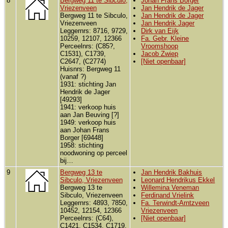
8
Bergweg 11 te Sibculo,
Johan Frans Borger
Vriezenveen
Jan Hendrik de Jager
Bergweg 11 te Sibculo,
Jan Hendrik de Jager
Vriezenveen
Jan Hendrik Jager
Leggernrs: 8716, 9729,
Dirk van Eijk
10259, 12107, 12366
Fa. Gebr. Kleine
Perceelnrs: (C85?,
Vroomshoop
C1531), C1739,
Jacob Zwiep
C2647, (C2774)
[Niet openbaar]
Huisnrs: Bergweg 11
(vanaf ?)
1931: stichting Jan
Hendrik de Jager
[49293]
1941: verkoop huis
aan Jan Beuving [?]
1949: verkoop huis
aan Johan Frans
Borger [69448]
1958: stichting
noodwoning op perceel
bij…
9
Bergweg 13 te
Jan Hendrik Bakhuis
Sibculo, Vriezenveen
Leonard Hendrikus Ekkel
Bergweg 13 te
Willemina Veneman
Sibculo, Vriezenveen
Ferdinand Vrielink
Leggernrs: 4893, 7850,
Fa. Terwindt-Arntzveen
10452, 12154, 12366
Vriezenveen
Perceelnrs: (C64),
[Niet openbaar]
C1421, C1534, C1719,