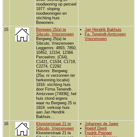
noodwoning op perceel
1977: sloping
noodwoningen en
stichting huis
Bewoners:
15
Bergweg 25(a) te
Jan Hendrik Bakhuis
Sibculo, Vriezenveen
Fa. Terwindt-Arntzveen
Bergweg 25(a) te
Vriezenveen
Sibculo, Vriezenveen
Leggernrs: 4893, 7850,
10452, 12154, 12366
Perceelnrs: (C64),
C1421, C1534, C1719,
C2274, C2292
Huisnrs: Bergweg
(25a; nr verzonnen ter
herkenning locatie)
1916: stichting huis
door Firma Terwindt-
Arntzveen [74936]; het
huis stond ergens
waar nu Bergweg 25 is
1924: verkoop huis
aan Jan Hendrik
Bakhuis…
16
Kloosterstraat 21 te
Johannes de Jager
Sibculo, Vriezenveen
Roelof Drent
Kloosterstraat 21 te
Fredrik Prenger