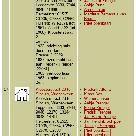
Sibculo, Vriezenveen
Jan Harm Prenger
Leggernrs: 8333, 7944,
Aaltje Prins
9048, 11999
Arend Talen
Perceelnrs: C1525,
Martinus Bernardus van
C1905, C2553, C2669
Braam
Huisnrs: WH-137a (tot
[Niet openbaar]
1961), Zanddijk 33 (tot
1968), Kloosterstraat
21
1e huis
1932: stichting huis
door Jan Harm
Prenger [12239]
1937: overdracht huis
aan Frederik Prenger
[22061]
1963: verkoop huis
1963: sloping huis
2e…
17
Kloosterstraat 23 te
Frederik Altena
Sibculo, Vriezenveen
Klaas Bos
Kloosterstraat 23 te
Wicher Jansen
Sibculo, Vriezenveen
Aaltje Prenger
Leggernrs: 8333, 7944,
Fenna Prenger
9048, 12170, 13144,
Fredrik Prenger
9048, 14701
Jan Harm Prenger
Perceelnrs: C1525,
Jan Hendrik Schipper
C1905, C2554, C2567,
Jennigje Schipper
C2670, C2838
[Niet openbaar]
Huisnrs: WH-137 (tot
[Niet openbaar]