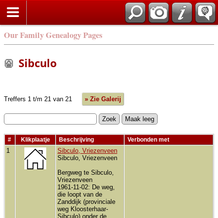
Our Family Genealogy Pages
Sibculo
Treffers 1 t/m 21 van 21
» Zie Galerij
#
Klikplaatje
Beschrijving
Verbonden met
1
Sibculo, Vriezenveen
Sibculo, Vriezenveen
Bergweg te Sibculo,
Vriezenveen
1961-11-02: De weg,
die loopt van de
Zanddijk (provinciale
weg Kloosterhaar-
Sibculo) onder de