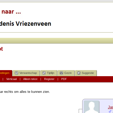
ot
elingen
Verwantschap
Tijdlijn
Gezin
Suggestie
|
Verticaal
|
Alleen tekst
|
Register
|
PDF
ar rechts om alles te kunnen zien.
Jan