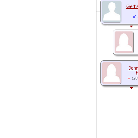
Gerha
Jenn
h
178