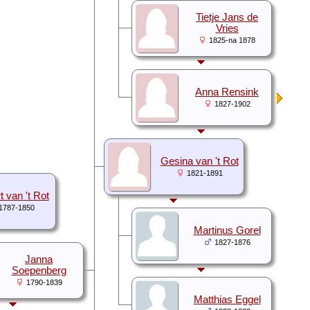
Tietje Jans de
Vries
1825-na 1878
Anna Rensink
1827-1902
Gesina van 't Rot
1821-1891
 van 't Rot
1787-1850
Martinus Gorel
1827-1876
Janna
Soepenberg
1790-1839
Matthias Eggel