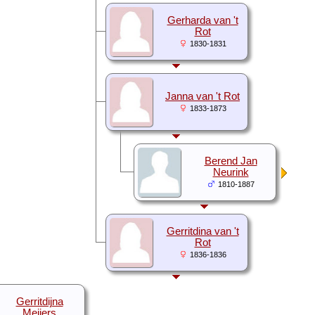
Gerharda van 't
Rot
1830-1831
Janna van 't Rot
1833-1873
Berend Jan
Neurink
1810-1887
Gerritdina van 't
Rot
1836-1836
Gerritdijna
Meijers