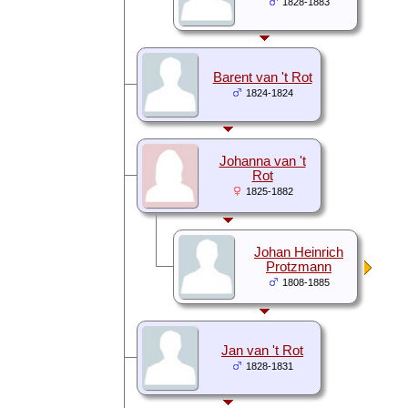
1828-1883
Barent van 't Rot
1824-1824
Johanna van 't
Rot
1825-1882
Johan Heinrich
Protzmann
1808-1885
Jan van 't Rot
1828-1831