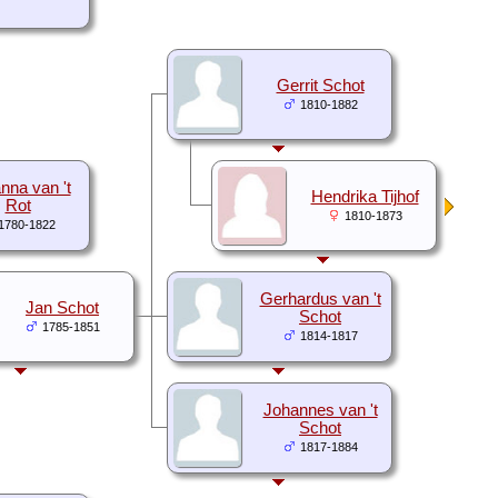
Gerrit Schot
1810-1882
nna van 't
Hendrika Tijhof
Rot
1810-1873
1780-1822
Gerhardus van 't
Jan Schot
Schot
1785-1851
1814-1817
Johannes van 't
Schot
1817-1884