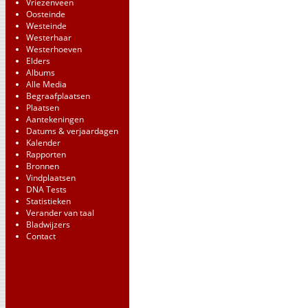
Vriezenveen
Oosteinde
Westeinde
Westerhaar
Westerhoeven
Elders
Albums
Alle Media
Begraafplaatsen
Plaatsen
Aantekeningen
Datums & verjaardagen
Kalender
Rapporten
Bronnen
Vindplaatsen
DNA Tests
Statistieken
Verander van taal
Bladwijzers
Contact