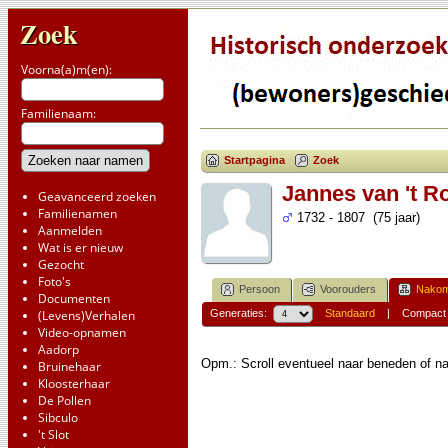
Zoek
Voorna(a)m(en):
Familienaam:
Startpagina
Zoek
Jannes van 't R
Geavanceerd zoeken
Familienamen
1732 - 1807 (75 jaar)
Aanmelden
Wat is er nieuw
Gezocht
Foto's
Persoon
Voorouders
Nakom
Documenten
(Levens)Verhalen
Generaties:
Standaard
|
Compact
Video-opnamen
Aadorp
Opm.: Scroll eventueel naar beneden of na
Bruinehaar
Kloosterhaar
De Pollen
Sibculo
't Slot