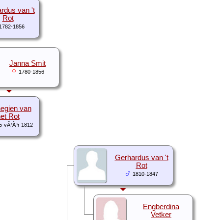
rdus van 't
Rot
1782-1856
Janna Smit
1780-1856
egien van
et Rot
5-vÃ³Ã³r 1812
Gerhardus van 't
Rot
1810-1847
Engberdina
Vetker