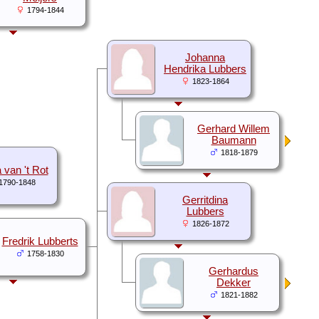
1794-1844
Johanna
Hendrika Lubbers
1823-1864
Gerhard Willem
Baumann
1818-1879
 van 't Rot
1790-1848
Gerritdina
Lubbers
1826-1872
Fredrik Lubberts
1758-1830
Gerhardus
Dekker
1821-1882