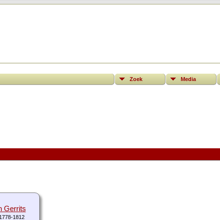
Zoek
Media
 Gerrits
1778-1812