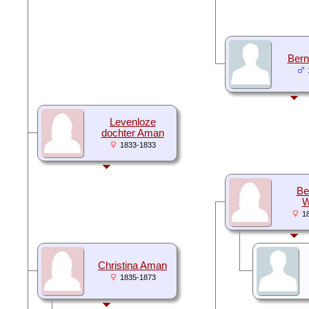
Ber
Levenloze
dochter Aman
1833-1833
Be
W
1
Christina Aman
1835-1873