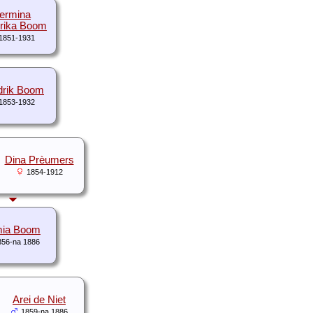
ermina
rika Boom
1851-1931
drik Boom
1853-1932
Dina Prèumers
1854-1912
ia Boom
856-na 1886
Arei de Niet
1859-na 1886