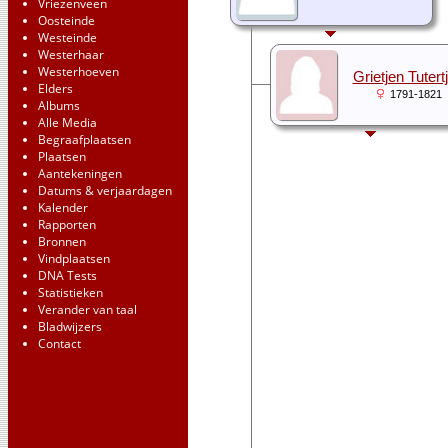
Vriezenveen
Oosteinde
Westeinde
Westerhaar
Westerhoeven
Grietjen Tutert
Elders
1791-1821
Albums
Alle Media
Begraafplaatsen
Plaatsen
Aantekeningen
Datums & verjaardagen
Kalender
Rapporten
Bronnen
Vindplaatsen
DNA Tests
Statistieken
Verander van taal
Bladwijzers
Contact