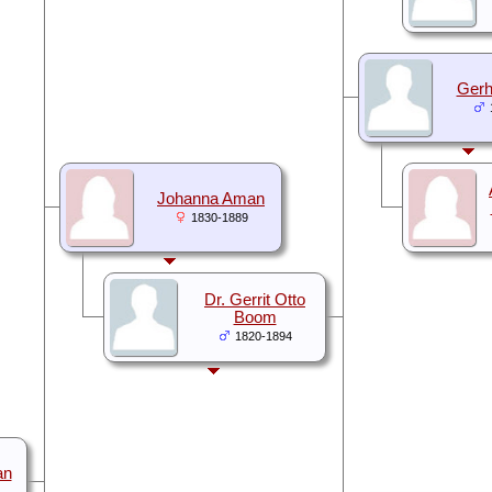
Gerh
Johanna Aman
1830-1889
Dr. Gerrit Otto
Boom
1820-1894
an