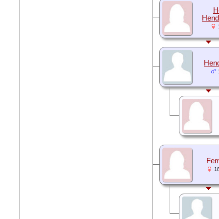
H
Hend
Hen
Fem
1