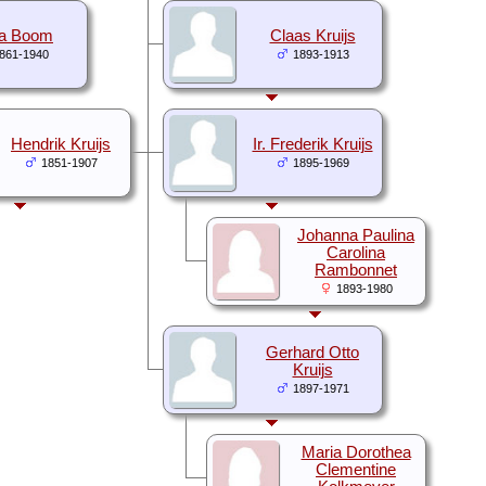
da Boom
Claas Kruijs
861-1940
1893-1913
Hendrik Kruijs
Ir. Frederik Kruijs
1851-1907
1895-1969
Johanna Paulina
Carolina
Rambonnet
1893-1980
Gerhard Otto
Kruijs
1897-1971
Maria Dorothea
Clementine