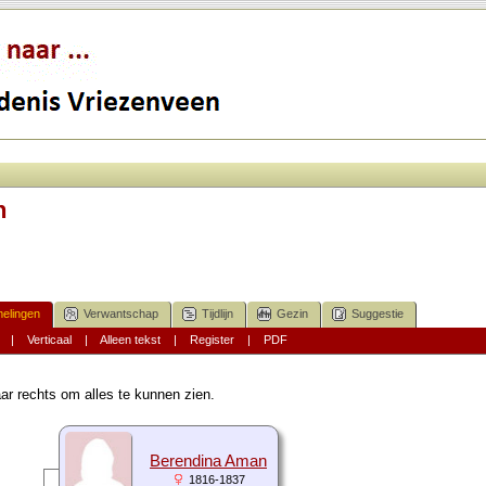
n
elingen
Verwantschap
Tijdlijn
Gezin
Suggestie
|
Verticaal
|
Alleen tekst
|
Register
|
PDF
ar rechts om alles te kunnen zien.
Berendina Aman
1816-1837