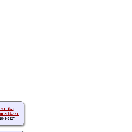
endrika
ina Boom
1849-1927