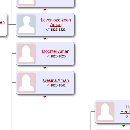
Levenloze zoon
jen
Aman
1821-1821
Dochter Aman
1826-1826
Gesina Aman
1828-1841
H
Herm