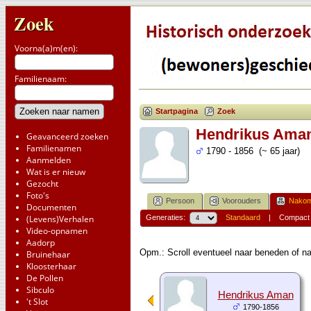
Zoek
Voorna(a)m(en):
Familienaam:
Startpagina
Zoek
Hendrikus Ama
Geavanceerd zoeken
Familienamen
1790 - 1856 (~ 65 jaar)
Aanmelden
Wat is er nieuw
Gezocht
Foto's
Persoon
Voorouders
Nakom
Documenten
(Levens)Verhalen
Generaties:
Standaard
|
Compact
Video-opnamen
Aadorp
Opm.: Scroll eventueel naar beneden of na
Bruinehaar
Kloosterhaar
De Pollen
Sibculo
Hendrikus Aman
't Slot
1790-1856