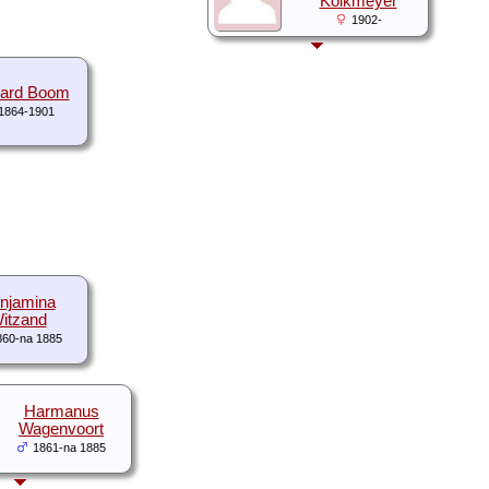
Kolkmeyer
1902-
nard Boom
1864-1901
njamina
itzand
860-na 1885
Harmanus
Wagenvoort
1861-na 1885