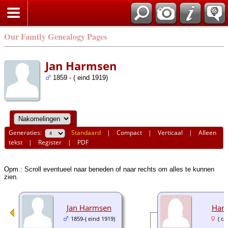
Our Family Genealogy Pages
Jan Harmsen
1859 - ( eind 1919)
Generaties:
Standaard
|
Compact
|
Verticaal
|
Alleen
tekst
|
Register
|
PDF
Opm.: Scroll eventueel naar beneden of naar rechts om alles te kunnen
zien.
Jan Harmsen
Har
1859-( eind 1919)
( ca