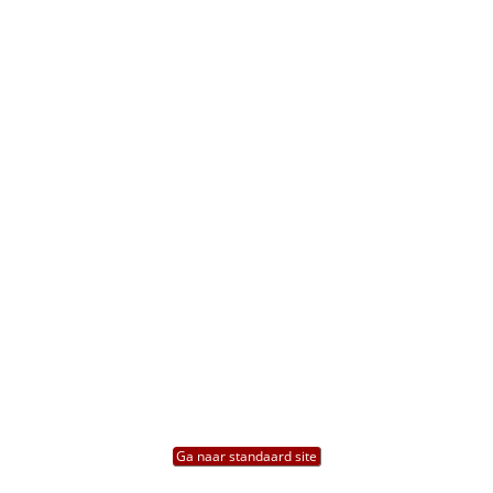
Ga naar standaard site