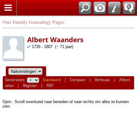
Our Family Genealogy Pages
Albert Waanders
1735 - 1807 (~ 71 jaar)
Generaties:
Standaard
|
Compact
|
Verticaal
|
Alleen
tekst
|
Register
|
PDF
Opm.: Scroll eventueel naar beneden of naar rechts om alles te kunnen
zien.