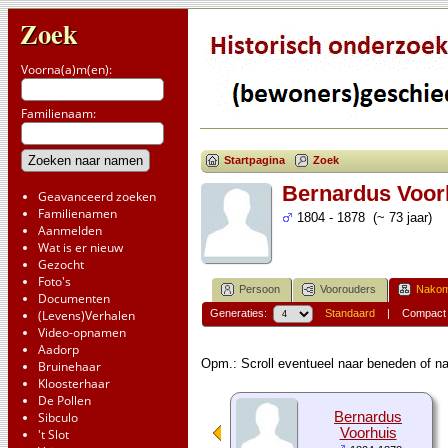
Zoek
Voorna(a)m(en):
Familienaam:
Startpagina
Zoek
Bernardus Voor
Geavanceerd zoeken
Familienamen
1804 - 1878 (~ 73 jaar)
Aanmelden
Wat is er nieuw
Gezocht
Foto's
Persoon
Voorouders
Nakom
Documenten
(Levens)Verhalen
Generaties:
Standaard
|
Compact
Video-opnamen
Aadorp
Opm.: Scroll eventueel naar beneden of na
Bruinehaar
Kloosterhaar
De Pollen
Sibculo
Bernardus
Voorhuis
't Slot