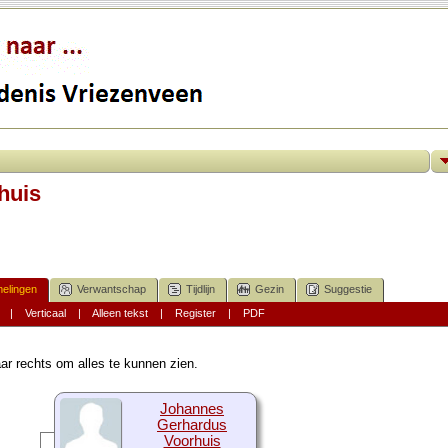
huis
elingen
Verwantschap
Tijdlijn
Gezin
Suggestie
|
Verticaal
|
Alleen tekst
|
Register
|
PDF
ar rechts om alles te kunnen zien.
Johannes
Gerhardus
Voorhuis