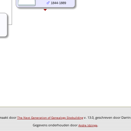
1844-1889
emaakt door
v. 13.0, geschreven door Darri
The Next Generation of Genealogy Sitebuilding
Gegevens onderhouden door
.
Andre Idzinga