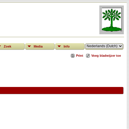
Zoek
Media
Info
Print
Voeg bladwijzer toe