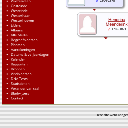
Vriezenveen
1804-1878
Oosteinde
Westeinde
Westerhaar
Hendrina
Westerhoeven
Meenderink
Elders
1799-1871
Albums
Alle Media
Begraafplaatsen
Plaatsen
Aantekeningen
Datums & verjaardagen
Kalender
Rapporten
Bronnen
Vindplaatsen
DNA Tests
Statistieken
Verander van taal
Bladwijzers
Contact
Deze site werd aang