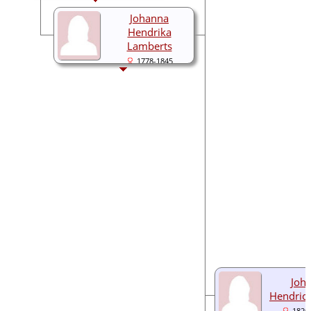
Johanna
Hendrika
Lamberts
1778-1845
Joh
Hendrica
1820