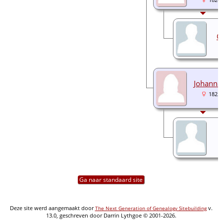
G
Johanna
1822
Ga naar standaard site
Deze site werd aangemaakt door
v.
The Next Generation of Genealogy Sitebuilding
13.0, geschreven door Darrin Lythgoe © 2001-2026.