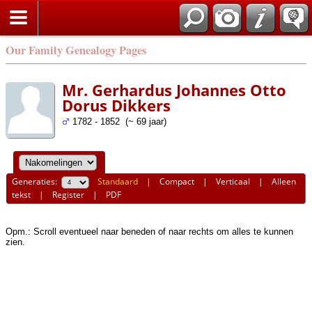
Our Family Genealogy Pages
Mr. Gerhardus Johannes Otto
Dorus Dikkers
1782 - 1852 (~ 69 jaar)
Generaties:
Standaard
|
Compact
|
Verticaal
|
Alleen
tekst
|
Register
|
PDF
Opm.: Scroll eventueel naar beneden of naar rechts om alles te kunnen
zien.