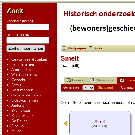
Zoek
Voorna(a)m(en):
Familienaam:
Startpagina
Zoek
Smelt
Geavanceerd zoeken
Familienamen
( ca. 1688) -
Aanmelden
Wat is er nieuw
Gezocht
Persoon
Voorouders
Nakom
Foto's
Generaties:
Standaard
|
Compact
Documenten
(Levens)Verhalen
Video-opnamen
Opm.: Scroll eventueel naar beneden of na
Aadorp
Bruinehaar
Kloosterhaar
De Pollen
Smelt
Sibculo
( ca. 1688)-
't Slot