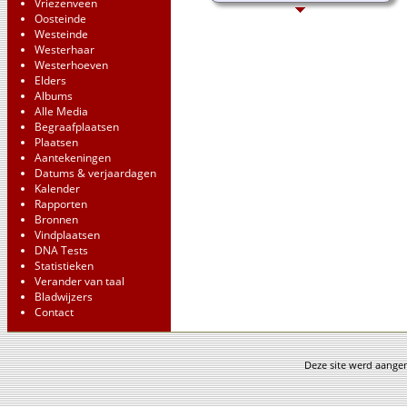
Vriezenveen
Oosteinde
Westeinde
Westerhaar
Westerhoeven
Elders
Albums
Alle Media
Begraafplaatsen
Plaatsen
Aantekeningen
Datums & verjaardagen
Kalender
Rapporten
Bronnen
Vindplaatsen
DNA Tests
Statistieken
Verander van taal
Bladwijzers
Contact
Deze site werd aang