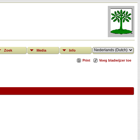
Zoek
Media
Info
Print
Voeg bladwijzer toe