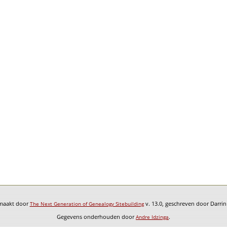
emaakt door
v. 13.0, geschreven door Darri
The Next Generation of Genealogy Sitebuilding
Gegevens onderhouden door
.
Andre Idzinga