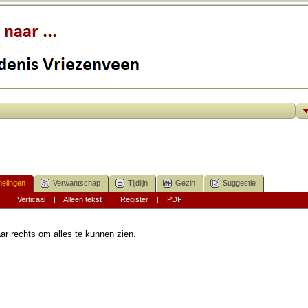
elingen
Verwantschap
Tijdlijn
Gezin
Suggestie
|
Verticaal
|
Alleen tekst
|
Register
|
PDF
ar rechts om alles te kunnen zien.