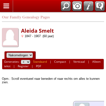
Our Family Genealogy Pages
Aleida Smelt
1847 - 1907 (60 jaar)
Generaties:
Standaard
|
Compact
|
Verticaal
|
Alleen
tekst
|
Register
|
PDF
Opm.: Scroll eventueel naar beneden of naar rechts om alles te kunnen
zien.