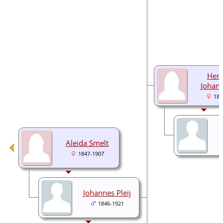
Hend
Johann
188
Aleida Smelt
1847-1907
Johannes Pleij
1846-1921