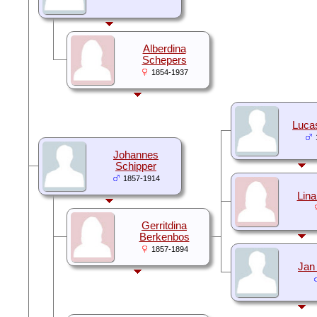
Alberdina
Schepers
1854-1937
Luca
Johannes
Schipper
1857-1914
Lina
Gerritdina
Berkenbos
1857-1894
Jan