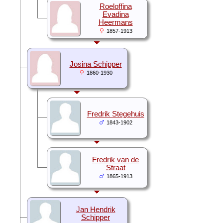
Roeloffina
Evadina
Heermans
1857-1913
Josina Schipper
1860-1930
Fredrik Stegehuis
1843-1902
Fredrik van de
Straat
1865-1913
Jan Hendrik
Schipper