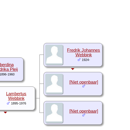
Fredrik Johannes
Webbink
1924-
berdina
rika Pleij
1896-1960
[Niet openbaar]
Lambertus
Webbink
1895-1976
[Niet openbaar]