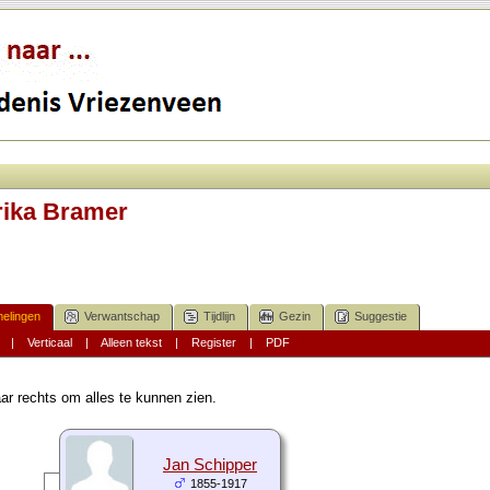
rika Bramer
elingen
Verwantschap
Tijdlijn
Gezin
Suggestie
|
Verticaal
|
Alleen tekst
|
Register
|
PDF
ar rechts om alles te kunnen zien.
Jan Schipper
1855-1917