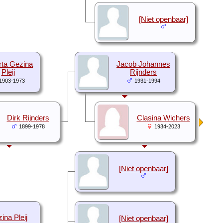
[Niet openbaar]
rta Gezina
Jacob Johannes
Pleij
Rijnders
1903-1973
1931-1994
Dirk Rijnders
Clasina Wichers
1899-1978
1934-2023
[Niet openbaar]
ina Pleij
[Niet openbaar]