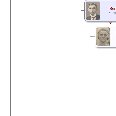
Bert
18