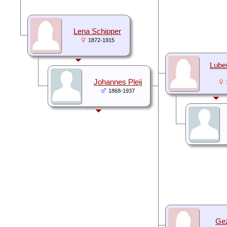
Lena Schipper
1872-1915
Lube
Johannes Pleij
1868-1937
Gez