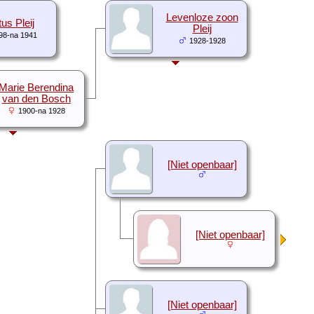
Levenloze zoon
us Pleij
Pleij
98-na 1941
1928-1928
Marie Berendina
van den Bosch
1900-na 1928
[Niet openbaar]
[Niet openbaar]
[Niet openbaar]