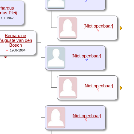
hardus
tus Pleij
901-1942
[Niet openbaar]
Bernardine
Auguste van den
Bosch
1908-1964
[Niet openbaar]
[Niet openbaar]
[Niet openbaar]