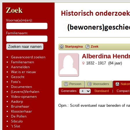
Zoek
Voorna(a)m(en):
Familienaam:
Startpagina
Zoek
Alberdina Hend
Geavanceerd zoeken
Familienamen
1832 - 1917 (84 jaar)
Aanmelden
Wat is er nieuw
Gezocht
Foto's
Persoon
Voorouders
Nakom
Documenten
(Levens)Verhalen
Generaties:
Standaard
|
Compact
Video-opnamen
Aadorp
Opm.: Scroll eventueel naar beneden of na
Bruinehaar
Kloosterhaar
De Pollen
Sibculo
't Slot