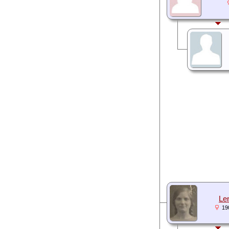
Len
19