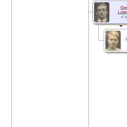
Ger
Luber
1