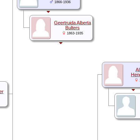
1866-1936
Geertruida Alberta
Bulters
1863-1935
Al
Hend
er