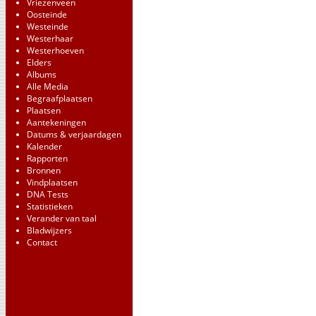
Vriezenveen
Oosteinde
Westeinde
Westerhaar
Westerhoeven
Elders
Albums
Alle Media
Begraafplaatsen
Plaatsen
Aantekeningen
Datums & verjaardagen
Kalender
Rapporten
Bronnen
Vindplaatsen
DNA Tests
Statistieken
Verander van taal
Bladwijzers
Contact