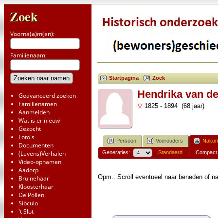
Zoek
Voorna(a)m(en):
Familienaam:
Startpagina
Zoek
Hendrika van de
Geavanceerd zoeken
Familienamen
1825 - 1894 (68 jaar)
Aanmelden
Wat is er nieuw
Gezocht
Foto's
Persoon
Voorouders
Nakom
Documenten
(Levens)Verhalen
Generaties:
Standaard
|
Compact
Video-opnamen
Aadorp
Opm.: Scroll eventueel naar beneden of na
Bruinehaar
Kloosterhaar
De Pollen
Sibculo
't Slot