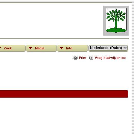
Zoek
Media
Info
Print
Voeg bladwijzer toe