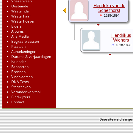
Vriezenveen
Hendrika van de
Oosteinde
Schelfhorst
Westeinde
Westerhaar
1825-1894
Westerhoeven
Elders
Albums
Hendrikus
Alle Media
Wichers
Begraafplaatsen
1828-1890
Plaatsen
Aantekeningen
Datums & verjaardagen
Kalender
Rapporten
Bronnen
Vindplaatsen
DNA Tests
Statistieken
Verander van taal
Bladwijzers
Contact
Deze site werd aang