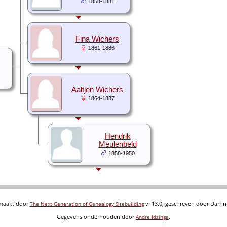
1858-1881
Fina Wichers
1861-1886
Aaltjen Wichers
1864-1887
Hendrik
Meulenbeld
1858-1950
emaakt door
v. 13.0, geschreven door Darri
The Next Generation of Genealogy Sitebuilding
Gegevens onderhouden door
.
Andre Idzinga