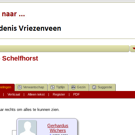
 Schelfhorst
elingen
Verwantschap
Tijdlijn
Gezin
Suggestie
|
Verticaal
|
Alleen tekst
|
Register
|
PDF
ar rechts om alles te kunnen zien.
Gerhardus
Wichers