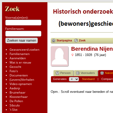
Zoek
Voorna(a)m(en):
Familienaam:
Startpagina
Zoek
Berendina Nijen
Geavanceerd zoeken
Familienamen
1851 - 1928 (76 jaar)
Aanmelden
Wat is er nieuw
Gezocht
Foto's
Persoon
Voorouders
Nakom
Documenten
(Levens)Verhalen
Generaties:
Standaard
|
Compact
Video-opnamen
Aadorp
Opm.: Scroll eventueel naar beneden of na
Bruinehaar
Kloosterhaar
De Pollen
Sibculo
't Slot