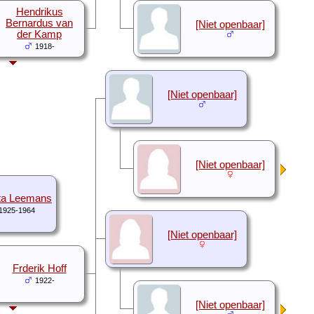
Hendrikus
Bernardus van
[Niet openbaar]
der Kamp
1918-
[Niet openbaar]
[Niet openbaar]
ta Leemans
1925-1964
[Niet openbaar]
Frderik Hoff
1922-
[Niet openbaar]