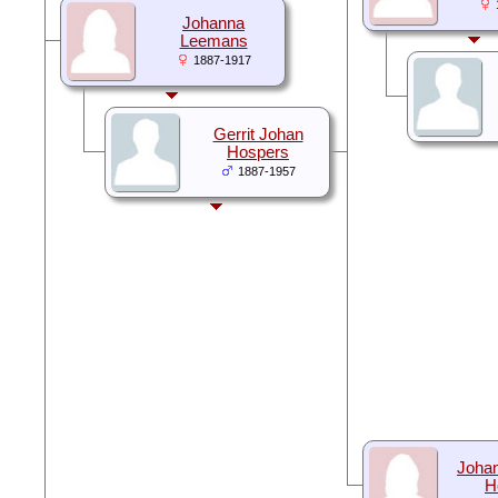
Johanna
Leemans
1887-1917
Gerrit Johan
Hospers
1887-1957
Johan
H