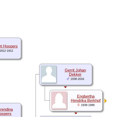
rt Hospers
1912-1912
Gerrit Johan
Dekker
1938-2016
Engbertha
Hendrika Berkhof
1939-1999
rendina
ospers