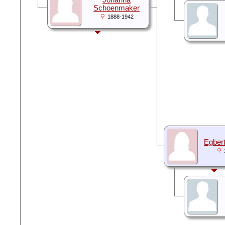
Johanna
Schoenmaker
1888-1942
Egber