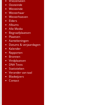
Vriezenveen
Oosteinde
Westeinde
Westerhaar
Westerhoeven
Elders
Albums
Alle Media
Begraafplaatsen
Plaatsen
Aantekeningen
Datums & verjaardagen
Kalender
Rapporten
Bronnen
Vindplaatsen
DNA Tests
Statistieken
Verander van taal
Bladwijzers
Contact