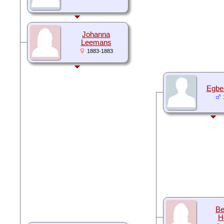
Johanna
Leemans
1883-1883
Egbe
Be
H