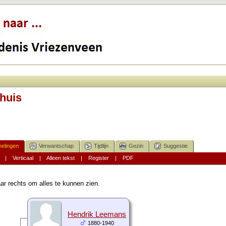
huis
elingen
Verwantschap
Tijdlijn
Gezin
Suggestie
|
Verticaal
|
Alleen tekst
|
Register
|
PDF
ar rechts om alles te kunnen zien.
Hendrik Leemans
1880-1940