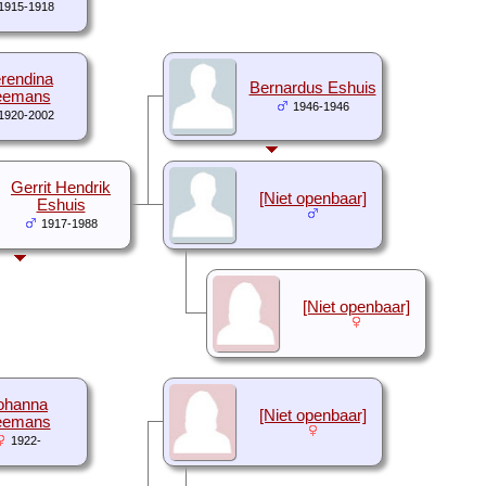
1915-1918
rendina
Bernardus Eshuis
eemans
1946-1946
1920-2002
Gerrit Hendrik
[Niet openbaar]
Eshuis
1917-1988
[Niet openbaar]
ohanna
[Niet openbaar]
eemans
1922-