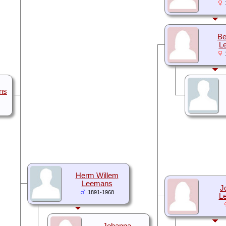
Be
L
ns
Herm Willem
Leemans
J
1891-1968
L