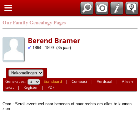
Our Family Genealogy Pages
Berend Bramer
1864 - 1899 (35 jaar)
Generaties:
Standaard
|
Compact
|
Verticaal
|
Alleen
tekst
|
Register
|
PDF
Opm.: Scroll eventueel naar beneden of naar rechts om alles te kunnen
zien.