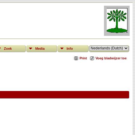
Zoek
Media
Info
Print
Voeg bladwijzer toe