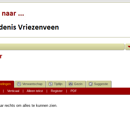
r
elingen
Verwantschap
Tijdlijn
Gezin
Suggestie
|
Verticaal
|
Alleen tekst
|
Register
|
PDF
ar rechts om alles te kunnen zien.