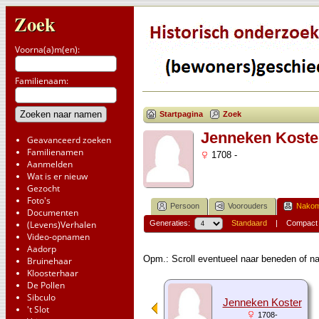
Zoek
Voorna(a)m(en):
Familienaam:
Startpagina
Zoek
Jenneken Koste
Geavanceerd zoeken
Familienamen
1708 -
Aanmelden
Wat is er nieuw
Gezocht
Foto's
Persoon
Voorouders
Nakom
Documenten
(Levens)Verhalen
Generaties:
Standaard
|
Compact
Video-opnamen
Aadorp
Opm.: Scroll eventueel naar beneden of na
Bruinehaar
Kloosterhaar
De Pollen
Sibculo
Jenneken Koster
't Slot
1708-