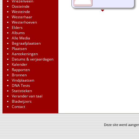
Vriezenveen
Oosteinde
Westeinde
Westerhaar
Westerhoeven
Elders
Albums
Alle Media
Begraafplaatsen
Plaatsen
Aantekeningen
Datums & verjaardagen
Kalender
Rapporten
Bronnen
Vindplaatsen
DNA Tests
Statistieken
Verander van taal
Bladwijzers
Contact
Deze site werd aang