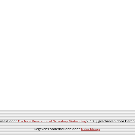
emaakt door
v. 13.0, geschreven door Darri
The Next Generation of Genealogy Sitebuilding
Gegevens onderhouden door
.
Andre Idzinga