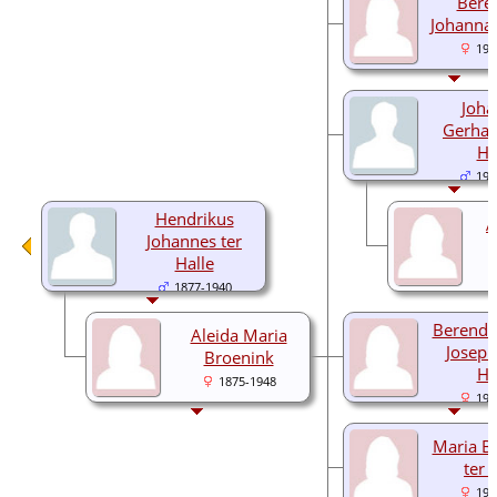
Bere
Johanna 
190
Joha
Gerhar
Ha
190
Hendrikus
A
Johannes ter
Halle
1877-1940
Berendi
Aleida Maria
Joseph
Broenink
Ha
1875-1948
190
Maria B
ter 
191