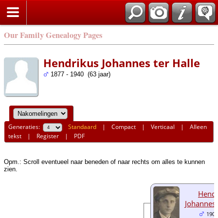
Our Family Genealogy Pages
Hendrikus Johannes ter Halle
1877 - 1940 (63 jaar)
Generaties:
Standaard
|
Compact
|
Verticaal
|
Alleen
tekst
|
Register
|
PDF
Opm.: Scroll eventueel naar beneden of naar rechts om alles te kunnen
zien.
Hendr
Johannes 
1902