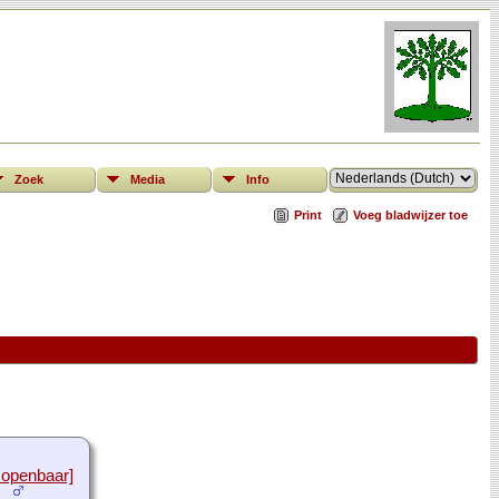
Zoek
Media
Info
Print
Voeg bladwijzer toe
 openbaar]