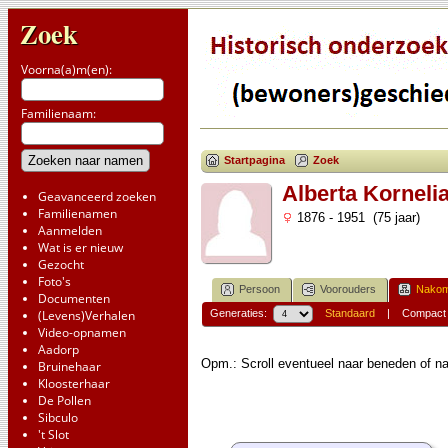
Zoek
Voorna(a)m(en):
Familienaam:
Startpagina
Zoek
Alberta Korneli
Geavanceerd zoeken
Familienamen
1876 - 1951 (75 jaar)
Aanmelden
Wat is er nieuw
Gezocht
Foto's
Persoon
Voorouders
Nakom
Documenten
(Levens)Verhalen
Generaties:
Standaard
|
Compact
Video-opnamen
Aadorp
Opm.: Scroll eventueel naar beneden of na
Bruinehaar
Kloosterhaar
De Pollen
Sibculo
't Slot