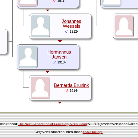
1911-
Johannes
Wessels
1912-
Hermannus
Jansen
1913-
Bernarda Brunink
1914-
emaakt door
v. 13.0, geschreven door Darri
The Next Generation of Genealogy Sitebuilding
Gegevens onderhouden door
.
Andre Idzinga