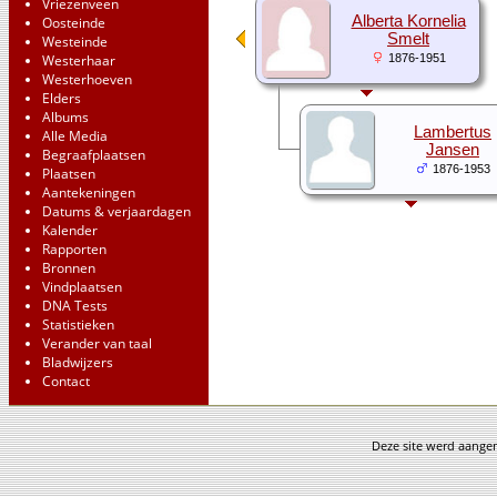
Vriezenveen
Alberta Kornelia
Oosteinde
Smelt
Westeinde
Westerhaar
1876-1951
Westerhoeven
Elders
Albums
Lambertus
Alle Media
Jansen
Begraafplaatsen
1876-1953
Plaatsen
Aantekeningen
Datums & verjaardagen
Kalender
Rapporten
Bronnen
Vindplaatsen
DNA Tests
Statistieken
Verander van taal
Bladwijzers
Contact
Deze site werd aang