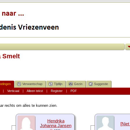
a Smelt
elingen
Verwantschap
Tijdlijn
Gezin
Suggestie
|
Verticaal
|
Alleen tekst
|
Register
|
PDF
ar rechts om alles te kunnen zien.
Hendrika
[Niet
Johanna Jansen