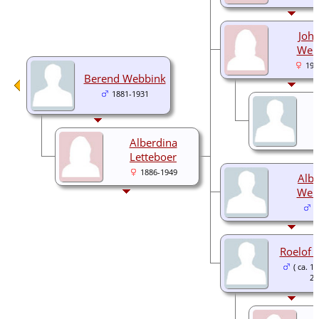
Joh
Web
191
Berend Webbink
1881-1931
Alberdina
Letteboer
1886-1949
Albe
Web
1
Roelof 
( ca. 1
20