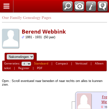
Our Family Genealogy Pages
Berend Webbink
1881 - 1931 (50 jaar)
Generaties:
Standaard
|
Compact
|
Verticaal
|
Alleen
tekst
|
Register
|
PDF
Opm.: Scroll eventueel naar beneden of naar rechts om alles te kunnen
zien.
Fred
Web
191