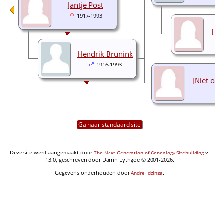
Jantje Post
1917-1993
[N
Hendrik Brunink
1916-1993
[Niet o
Ga naar standaard site
Deze site werd aangemaakt door
v.
The Next Generation of Genealogy Sitebuilding
13.0, geschreven door Darrin Lythgoe © 2001-2026.
Gegevens onderhouden door
.
Andre Idzinga