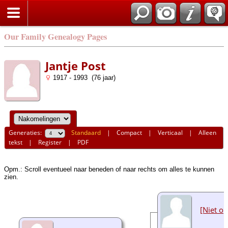
Our Family Genealogy Pages
Jantje Post
1917 - 1993 (76 jaar)
Generaties:
Standaard
|
Compact
|
Verticaal
|
Alleen
tekst
|
Register
|
PDF
Opm.: Scroll eventueel naar beneden of naar rechts om alles te kunnen
zien.
[Niet o