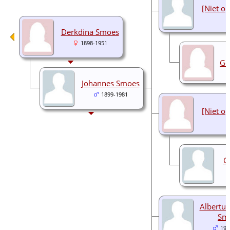
[Niet o
Derkdina Smoes
1898-1951
Ge
Johannes Smoes
1899-1981
[Niet o
G
Albertus
Sm
193