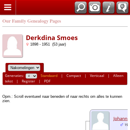
Our Family Genealogy Pages
Derkdina Smoes
1898 - 1951 (53 jaar)
Generaties:
Standaard
|
Compact
|
Verticaal
|
Alleen
tekst
|
Register
|
PDF
Opm.: Scroll eventueel naar beneden of naar rechts om alles te kunnen
zien.
Johanne
192