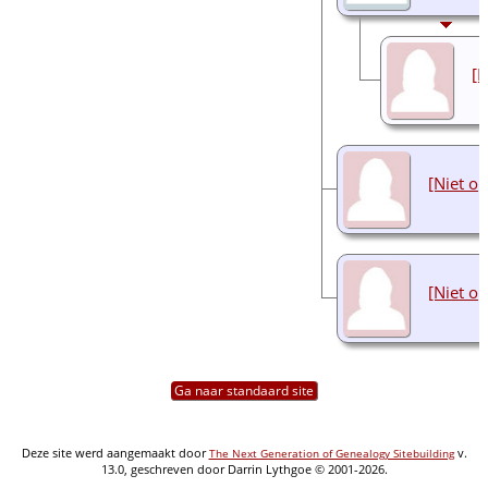
[N
[Niet o
[Niet o
Ga naar standaard site
Deze site werd aangemaakt door
v.
The Next Generation of Genealogy Sitebuilding
13.0, geschreven door Darrin Lythgoe © 2001-2026.