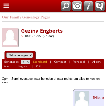
Our Family Genealogy Pages
Gezina Engberts
1898 - 1995 (97 jaar)
Generaties:
Standaard
|
Compact
|
Verticaal
|
Alleen
tekst
|
Register
|
PDF
Opm.: Scroll eventueel naar beneden of naar rechts om alles te kunnen
zien.
[Niet o