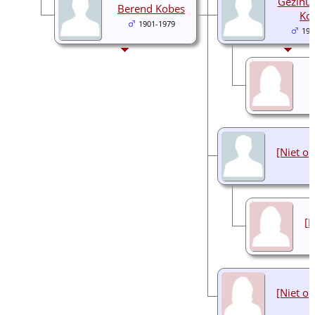
Gezinus
Berend Kobes
Ko
1901-1979
193
[Niet o
[N
[Niet o