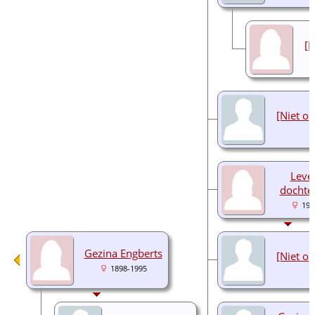
[N
[Niet o
Leve
dochte
192
Gezina Engberts
[Niet o
1898-1995