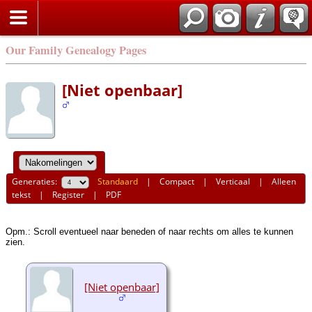
Our Family Genealogy Pages
[Niet openbaar]
Generaties:
Standaard
|
Compact
|
Verticaal
|
Alleen
tekst
|
Register
|
PDF
Opm.: Scroll eventueel naar beneden of naar rechts om alles te kunnen
zien.
[Niet openbaar]