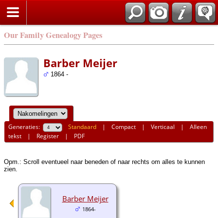
Our Family Genealogy Pages
Barber Meijer
1864 -
Generaties:
Standaard
|
Compact
|
Verticaal
|
Alleen
tekst
|
Register
|
PDF
Opm.: Scroll eventueel naar beneden of naar rechts om alles te kunnen
zien.
Barber Meijer
1864-