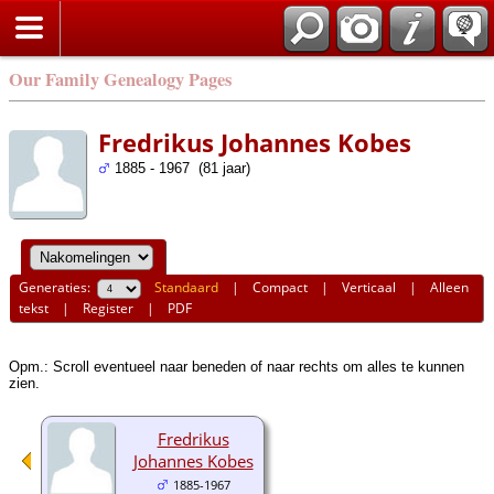
Our Family Genealogy Pages
Fredrikus Johannes Kobes
1885 - 1967 (81 jaar)
Generaties:
Standaard
|
Compact
|
Verticaal
|
Alleen
tekst
|
Register
|
PDF
Opm.: Scroll eventueel naar beneden of naar rechts om alles te kunnen
zien.
Fredrikus
Johannes Kobes
1885-1967