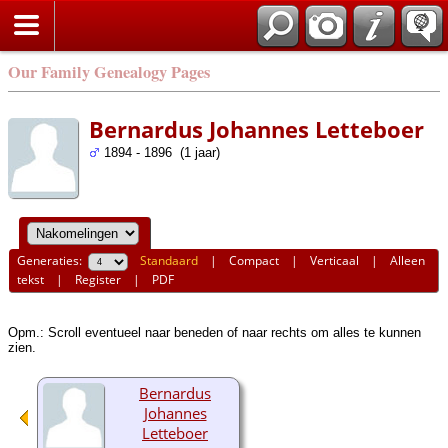
Our Family Genealogy Pages
Bernardus Johannes Letteboer
1894 - 1896 (1 jaar)
Generaties:
Standaard
|
Compact
|
Verticaal
|
Alleen
tekst
|
Register
|
PDF
Opm.: Scroll eventueel naar beneden of naar rechts om alles te kunnen
zien.
Bernardus
Johannes
Letteboer