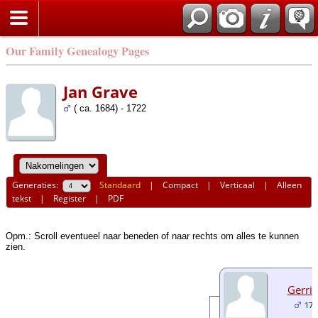
Our Family Genealogy Pages
Jan Grave
( ca. 1684) - 1722
Generaties:
Standaard
|
Compact
|
Verticaal
|
Alleen
tekst
|
Register
|
PDF
Opm.: Scroll eventueel naar beneden of naar rechts om alles te kunnen
zien.
Gerrit
171