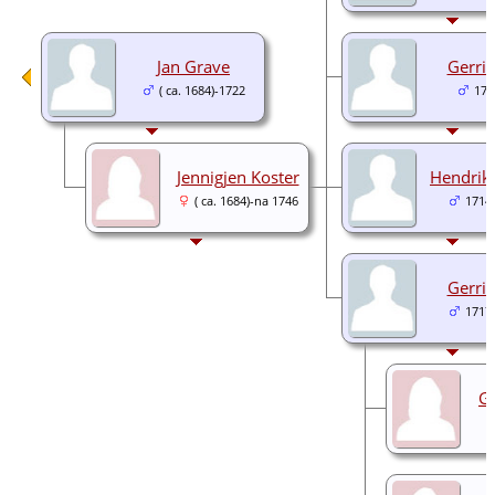
Jan Grave
Gerrit
( ca. 1684)-1722
171
Jennigjen Koster
Hendrik
( ca. 1684)-na 1746
1714
Gerrit
1717
Ge